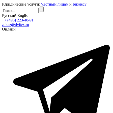
Юридические услуги:
Частным лицам
и
Бизнесу
Русский
English
+7 (495) 223-48-91
zakaz@dvitex.ru
Онлайн