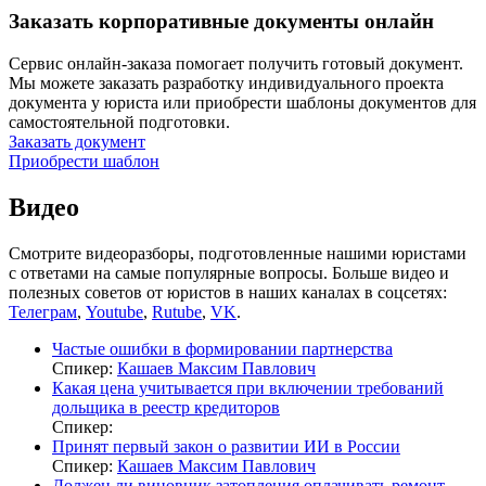
Заказать корпоративные документы онлайн
Сервис онлайн-заказа помогает получить готовый документ.
Мы можете заказать разработку индивидуального проекта
документа у юриста или приобрести шаблоны документов для
самостоятельной подготовки.
Заказать документ
Приобрести шаблон
Видео
Смотрите видеоразборы, подготовленные нашими юристами
с ответами на самые популярные вопросы. Больше видео и
полезных советов от юристов в наших каналах в соцсетях:
Телеграм
,
Youtube
,
Rutube
,
VK
.
Частые ошибки в формировании партнерства
Спикер:
Кашаев Максим Павлович
Какая цена учитывается при включении требований
дольщика в реестр кредиторов
Спикер:
Принят первый закон о развитии ИИ в России
Спикер:
Кашаев Максим Павлович
Должен ли виновник затопления оплачивать ремонт