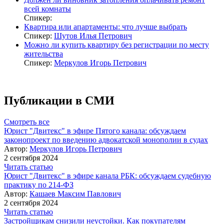
всей комнаты
Спикер:
Квартира или апартаменты: что лучше выбрать
Спикер:
Шутов Илья Петрович
Можно ли купить квартиру без регистрации по месту
жительства
Спикер:
Меркулов Игорь Петрович
Публикации в СМИ
Смотреть все
Юрист "Двитекс" в эфире Пятого канала: обсуждаем
законопроект по введению адвокатской монополии в судах
Автор:
Меркулов Игорь Петрович
2 сентября 2024
Читать статью
Юрист "Двитекс" в эфире канала РБК: обсуждаем судебную
практику по 214-ФЗ
Автор:
Кашаев Максим Павлович
2 сентября 2024
Читать статью
Застройщикам снизили неустойки. Как покупателям