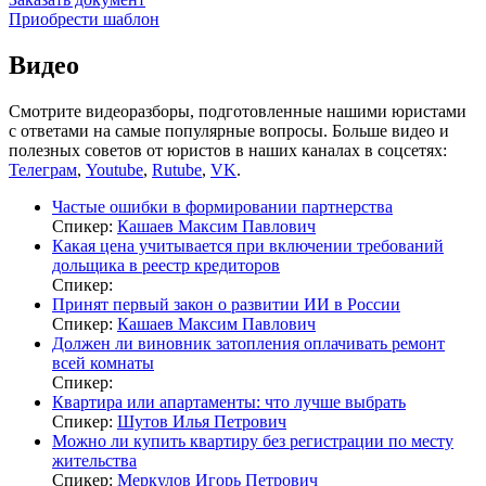
Приобрести шаблон
Видео
Смотрите видеоразборы, подготовленные нашими юристами
с ответами на самые популярные вопросы. Больше видео и
полезных советов от юристов в наших каналах в соцсетях:
Телеграм
,
Youtube
,
Rutube
,
VK
.
Частые ошибки в формировании партнерства
Спикер:
Кашаев Максим Павлович
Какая цена учитывается при включении требований
дольщика в реестр кредиторов
Спикер:
Принят первый закон о развитии ИИ в России
Спикер:
Кашаев Максим Павлович
Должен ли виновник затопления оплачивать ремонт
всей комнаты
Спикер:
Квартира или апартаменты: что лучше выбрать
Спикер:
Шутов Илья Петрович
Можно ли купить квартиру без регистрации по месту
жительства
Спикер:
Меркулов Игорь Петрович