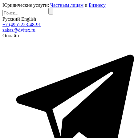
Юридические услуги:
Частным лицам
и
Бизнесу
Русский
English
+7 (495) 223-48-91
zakaz@dvitex.ru
Онлайн