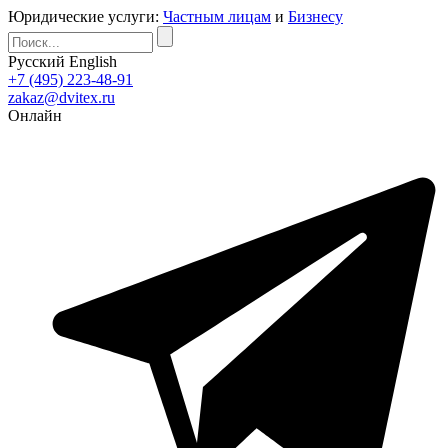
Юридические услуги:
Частным лицам
и
Бизнесу
Русский
English
+7 (495) 223-48-91
zakaz@dvitex.ru
Онлайн