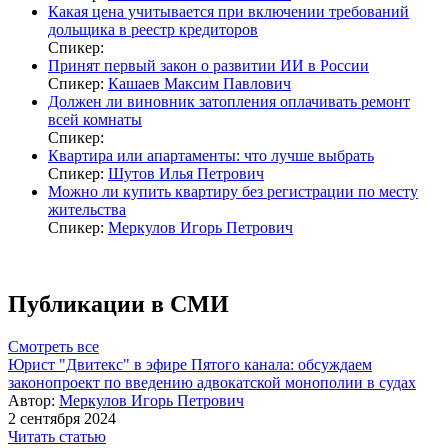
Какая цена учитывается при включении требований
дольщика в реестр кредиторов
Спикер:
Принят первый закон о развитии ИИ в России
Спикер:
Кашаев Максим Павлович
Должен ли виновник затопления оплачивать ремонт
всей комнаты
Спикер:
Квартира или апартаменты: что лучше выбрать
Спикер:
Шутов Илья Петрович
Можно ли купить квартиру без регистрации по месту
жительства
Спикер:
Меркулов Игорь Петрович
Публикации в СМИ
Смотреть все
Юрист "Двитекс" в эфире Пятого канала: обсуждаем
законопроект по введению адвокатской монополии в судах
Автор:
Меркулов Игорь Петрович
2 сентября 2024
Читать статью