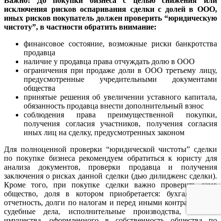
Важно!
До покупки бизнеса с целью снижения или
исключения рисков оспаривания сделки с долей в ООО,
иных рисков покупатель должен проверить “юридическую
чистоту”, в частности обратить внимание:
финансовое состояние, возможные риски банкротства
продавца
наличие у продавца права отчуждать долю в ООО
ограничения при продаже доли в ООО третьему лицу,
предусмотренные учредительными документами
общества
принятые решения об увеличении уставного капитала,
обязанность продавца внести дополнительный взнос
соблюдения права преимущественной покупки,
получения согласия участников, получения согласия
иных лиц на сделку, предусмотренных законом
Для полноценной проверки “юридической чистоты” сделки
по покупке бизнеса рекомендуем обратиться к юристу для
анализа документов, проверки продавца и получения
заключения о рисках данной сделки (дью дилидженс сделки).
Кроме того, при покупке сделки важно проверить само
общество, доля в котором приобретается: бухгалтерскую
отчетность, долги по налогам и перед иными контрагентами,
судебные дела, исполнительные производства, наличие
имущества, оформленного в собственность общества по