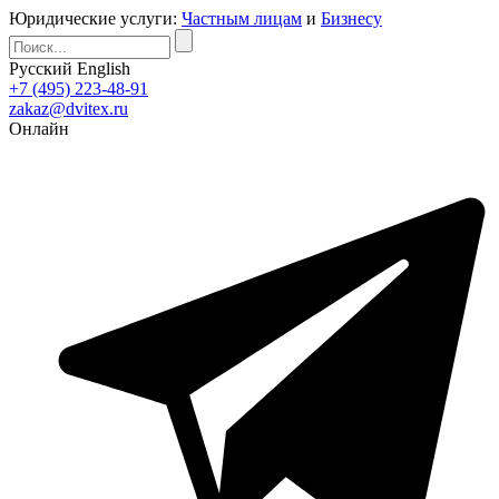
Юридические услуги:
Частным лицам
и
Бизнесу
Русский
English
+7 (495) 223-48-91
zakaz@dvitex.ru
Онлайн