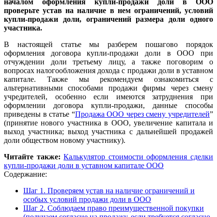
началом оформления купли-продажи доли в ООО
проверьте устав на наличие в нем ограничений, условий
купли-продажи доли, ограничений размера доли одного
участника.
В настоящей статье мы разберем пошагово порядок
оформления договора купли-продажи доли в ООО при
отчуждении доли третьему лицу, а также поговорим о
вопросах налогообложения дохода с продажи доли в уставном
капитале. Также мы рекомендуем ознакомиться с
альтернативными способами продажи фирмы через смену
учредителей, особенно если имеются затруднения при
оформлении договора купли-продажи, данные способы
приведены в статье “
Продажа ООО через
смену учредителей
”
(принятие нового участника в ООО, увеличение капитала и
выход участника; выход участника с дальнейшей продажей
доли обществом новому участнику).
Читайте также:
Калькулятор стоимости оформления сделки
купли-продажи доли в уставном капитале ООО
Содержание:
Шаг 1. Проверяем устав на наличие ограничений и
особых условий продажи доли в ООО
Шаг 2. Соблюдаем право преимущественной покупки
(получаем согласие на продажу, если требуется согласно