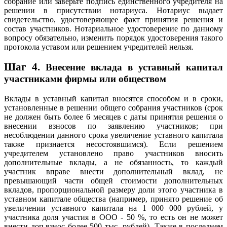
собрание или заверьте подпись единственного учредителя на
решении в присутствии нотариуса. Нотариус выдает
свидетельство, удостоверяющее факт принятия решения и
состав участников. Нотариальное удостоверение по данному
вопросу обязательно, изменить порядок удостоверения такого
протокола уставом или решением учредителей нельзя.
Шаг 4.
Внесение вклада в уставный капитал
участниками фирмы или обществом
Вклады в уставный капитал вносятся способом и в сроки,
установленные в решении общего собрания участников (срок
не должен быть более 6 месяцев с даты принятия решения о
внесении взносов по заявлению участников; при
несоблюдении данного срока увеличение уставного капитала
также признается несостоявшимся). Если решением
учредителем установлено право участников вносить
дополнительные вклады, а не обязанность, то каждый
участник вправе внести дополнительный вклад, не
превышающий части общей стоимости дополнительных
вкладов, пропорциональной размеру доли этого участника в
уставном капитале общества (например, принято решение об
увеличении уставного капитала на 1 000 000 рублей, у
участника доля участия в ООО - 50 %, то есть он не может
внести доп.взнос более 500 тыс. рублей). Также в последнем