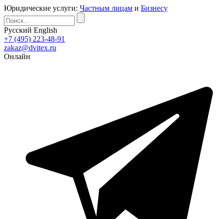
Юридические услуги:
Частным лицам
и
Бизнесу
Русский
English
+7 (495) 223-48-91
zakaz@dvitex.ru
Онлайн