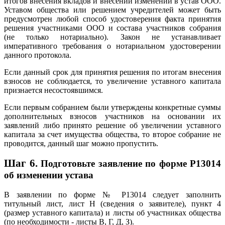
итогов внесения вкладов и внесении изменений в устав ООО.
Уставом общества или решением учредителей может быть
предусмотрен любой способ удостоверения факта принятия
решения участниками ООО и состава участников собрания
(не только нотариально). Закон не устанавливает
императивного требования о нотариальном удостоверении
данного протокола.
Если данный срок для принятия решения по итогам внесения
взносов не соблюдается, то увеличение уставного капитала
признается несостоявшимся.
Если первым собранием были утверждены конкретные суммы
дополнительных взносов участников на основании их
заявлений либо принято решение об увеличении уставного
капитала за счет имущества общества, то второе собрание не
проводится, данный шаг можно пропустить.
Шаг 6.
Подготовьте заявление по форме Р13014
об изменении устава
В заявлении по форме № Р13014 следует заполнить
титульный лист, лист Н (сведения о заявителе), пункт 4
(размер уставного капитала) и листы об участниках общества
(по необходимости - листы В, Г, Д, З).