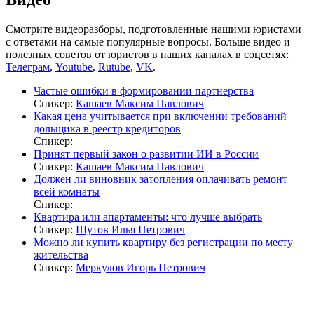
Смотрите видеоразборы, подготовленные нашими юристами
с ответами на самые популярные вопросы. Больше видео и
полезных советов от юристов в наших каналах в соцсетях:
Телеграм
,
Youtube
,
Rutube
,
VK
.
Частые ошибки в формировании партнерства
Спикер:
Кашаев Максим Павлович
Какая цена учитывается при включении требований
дольщика в реестр кредиторов
Спикер:
Принят первый закон о развитии ИИ в России
Спикер:
Кашаев Максим Павлович
Должен ли виновник затопления оплачивать ремонт
всей комнаты
Спикер:
Квартира или апартаменты: что лучше выбрать
Спикер:
Шутов Илья Петрович
Можно ли купить квартиру без регистрации по месту
жительства
Спикер:
Меркулов Игорь Петрович