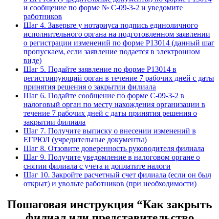
и сообщение по форме № С-09-3-2 и уведомите
работников
Шаг 4. Заверьте у нотариуса подпись единоличного
исполнительного органа на подготовленном заявлении
о регистрации изменений по форме Р13014 (данный шаг
пропускаем, если заявление подается в электронном
виде)
Шаг 5. Подайте заявление по форме P13014 в
регистрирующий орган в течение 7 рабочих дней с даты
принятия решения о закрытии филиала
Шаг 6. Подайте сообщение по форме С-09-3-2 в
налоговый орган по месту нахождения организации в
течение 7 рабочих дней с даты принятия решения о
закрытии филиала
Шаг 7. Получите выписку о внесении изменений в
ЕГРЮЛ (учредительные документы)
Шаг 8. Отзовите доверенность руководителя филиала
Шаг 9. Получите уведомление в налоговом органе о
снятии филиала с учета и доплатите налоги
Шаг 10. Закройте расчетный счет филиала (если он был
открыт) и увольте работников (при необходимости)
Пошаговая инструкция “Как закрыть
филиал или представительство