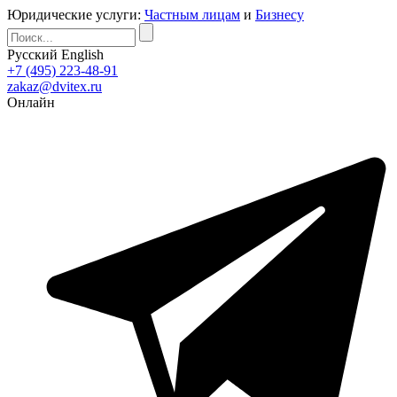
Юридические услуги:
Частным лицам
и
Бизнесу
Русский
English
+7 (495) 223-48-91
zakaz@dvitex.ru
Онлайн