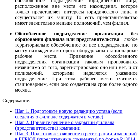
обособленное подразделение юридического лица,
расположенное вне места его нахождения, которое
только представляет интересы юридического лица и
осуществляет их защиту. То есть представительство
имеет значительно меньше полномочий, чем филиал.
Обособленное подразделение организации без
образования филиала или представительства
- любое
территориально обособленное от нее подразделение, по
месту нахождения которого оборудованы стационарные
рабочие места. Признание обособленного
подразделения организации таковым производится
независимо от того, зарегистрировано оно или нет, и от
полномочий, которыми наделяется указанное
подразделение. При этом рабочее место считается
стационарным, если оно создается на срок более одного
месяца.
Содержание:
Шаг 1. Подготовьте новую редакцию устава (если
сведения о филиале содержатся в уставе)
Шаг 2. Примите решение о закрытии филиала
(представительства) компании
Шаг 3. Подготовьте заявление о регистрации изменений
в ЕГРЮЛ (учредительные документы) по форме Р13014