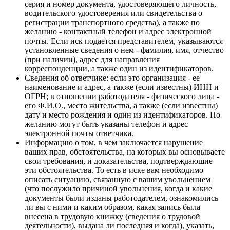
серия и номер документа, удостоверяющего личность,
водительского удостоверения или свидетельства о
регистрации транспортного средства), а также по
желанию - контактный телефон и адрес электронной
почты. Если иск подается представителем, указываются
установленные сведения о нем - фамилия, имя, отчество
(при наличии), адрес для направления
корреспонденции, а также один из идентификаторов.
Сведения об ответчике: если это организация - ее
наименование и адрес, а также (если известны) ИНН и
ОГРН; в отношении работодателя - физического лица -
его Ф.И.О., место жительства, а также (если известны)
дату и место рождения и один из идентификаторов. По
желанию могут быть указаны телефон и адрес
электронной почты ответчика.
Информацию о том, в чем заключается нарушение
ваших прав, обстоятельства, на которых вы основываете
свои требования, и доказательства, подтверждающие
эти обстоятельства. То есть в иске вам необходимо
описать ситуацию, связанную с вашим увольнением
(что послужило причиной увольнения, когда и какие
документы были изданы работодателем, ознакомились
ли вы с ними и каким образом, какая запись была
внесена в трудовую книжку (сведения о трудовой
деятельности), выдана ли последняя и когда), указать,