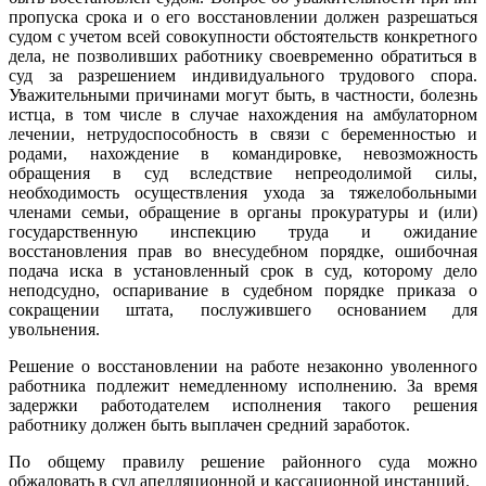
пропуска срока и о его восстановлении должен разрешаться
судом с учетом всей совокупности обстоятельств конкретного
дела, не позволивших работнику своевременно обратиться в
суд за разрешением индивидуального трудового спора.
Уважительными причинами могут быть, в частности, болезнь
истца, в том числе в случае нахождения на амбулаторном
лечении, нетрудоспособность в связи с беременностью и
родами, нахождение в командировке, невозможность
обращения в суд вследствие непреодолимой силы,
необходимость осуществления ухода за тяжелобольными
членами семьи, обращение в органы прокуратуры и (или)
государственную инспекцию труда и ожидание
восстановления прав во внесудебном порядке, ошибочная
подача иска в установленный срок в суд, которому дело
неподсудно, оспаривание в судебном порядке приказа о
сокращении штата, послужившего основанием для
увольнения.
Решение о восстановлении на работе незаконно уволенного
работника подлежит немедленному исполнению. За время
задержки работодателем исполнения такого решения
работнику должен быть выплачен средний заработок.
По общему правилу решение районного суда можно
обжаловать в суд апелляционной и кассационной инстанций.