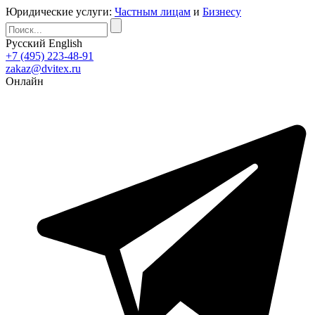
Юридические услуги:
Частным лицам
и
Бизнесу
Русский
English
+7 (495) 223-48-91
zakaz@dvitex.ru
Онлайн