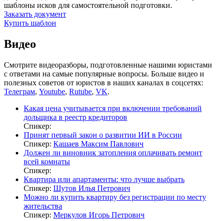
шаблоны исков для самостоятельной подготовки.
Заказать документ
Купить шаблон
Видео
Смотрите видеоразборы, подготовленные нашими юристами
с ответами на самые популярные вопросы. Больше видео и
полезных советов от юристов в наших каналах в соцсетях:
Телеграм
,
Youtube
,
Rutube
,
VK
.
Какая цена учитывается при включении требований
дольщика в реестр кредиторов
Спикер:
Принят первый закон о развитии ИИ в России
Спикер:
Кашаев Максим Павлович
Должен ли виновник затопления оплачивать ремонт
всей комнаты
Спикер:
Квартира или апартаменты: что лучше выбрать
Спикер:
Шутов Илья Петрович
Можно ли купить квартиру без регистрации по месту
жительства
Спикер:
Меркулов Игорь Петрович