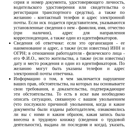
серия и номер документа, удостоверяющего личность,
водительского удостоверения или свидетельства о
регистрации транспортного средства), а также по
желанию - контактный телефон и адрес электронной
почты. Если иск подается представителем, указываются
установленные сведения о нем - фамилия, имя, отчество
(при наличии), адрес для направления
корреспонденции, а также один из идентификаторов.
Сведения об ответчике: если это организация - ее
наименование и адрес, а также (если известны) ИНН и
ОГРН; в отношении работодателя - физического лица -
его Ф.И.О., место жительства, а также (если известны)
дату и место рождения и один из идентификаторов. По
желанию могут быть указаны телефон и адрес
электронной почты ответчика.
Информацию о том, в чем заключается нарушение
ваших прав, обстоятельства, на которых вы основываете
свои требования, и доказательства, подтверждающие
эти обстоятельства. То есть в иске вам необходимо
описать ситуацию, связанную с вашим увольнением
(что послужило причиной увольнения, когда и какие
документы были изданы работодателем, ознакомились
ли вы с ними и каким образом, какая запись была
внесена в трудовую книжку (сведения о трудовой
деятельности), выдана ли последняя и когда), указать,