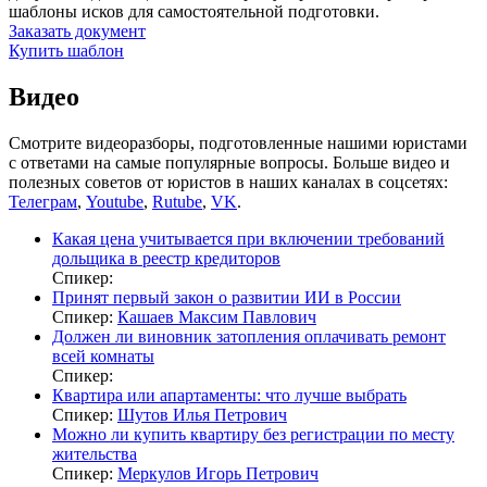
шаблоны исков для самостоятельной подготовки.
Заказать документ
Купить шаблон
Видео
Смотрите видеоразборы, подготовленные нашими юристами
с ответами на самые популярные вопросы. Больше видео и
полезных советов от юристов в наших каналах в соцсетях:
Телеграм
,
Youtube
,
Rutube
,
VK
.
Какая цена учитывается при включении требований
дольщика в реестр кредиторов
Спикер:
Принят первый закон о развитии ИИ в России
Спикер:
Кашаев Максим Павлович
Должен ли виновник затопления оплачивать ремонт
всей комнаты
Спикер:
Квартира или апартаменты: что лучше выбрать
Спикер:
Шутов Илья Петрович
Можно ли купить квартиру без регистрации по месту
жительства
Спикер:
Меркулов Игорь Петрович