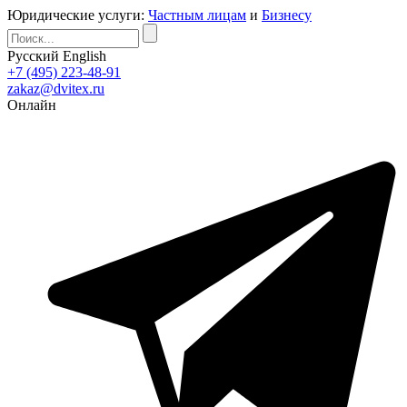
Юридические услуги:
Частным лицам
и
Бизнесу
Русский
English
+7 (495) 223-48-91
zakaz@dvitex.ru
Онлайн