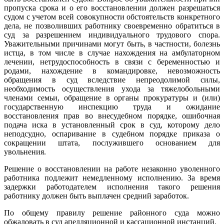
пропуска срока и о его восстановлении должен разрешаться
судом с учетом всей совокупности обстоятельств конкретного
дела, не позволивших работнику своевременно обратиться в
суд за разрешением индивидуального трудового спора.
Уважительными причинами могут быть, в частности, болезнь
истца, в том числе в случае нахождения на амбулаторном
лечении, нетрудоспособность в связи с беременностью и
родами, нахождение в командировке, невозможность
обращения в суд вследствие непреодолимой силы,
необходимость осуществления ухода за тяжелобольными
членами семьи, обращение в органы прокуратуры и (или)
государственную инспекцию труда и ожидание
восстановления прав во внесудебном порядке, ошибочная
подача иска в установленный срок в суд, которому дело
неподсудно, оспаривание в судебном порядке приказа о
сокращении штата, послужившего основанием для
увольнения.
Решение о восстановлении на работе незаконно уволенного
работника подлежит немедленному исполнению. За время
задержки работодателем исполнения такого решения
работнику должен быть выплачен средний заработок.
По общему правилу решение районного суда можно
обжаловать в суд апелляционной и кассационной инстанций.