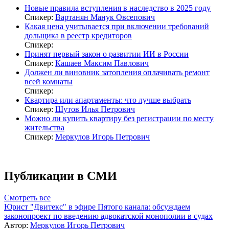
Новые правила вступления в наследство в 2025 году
Спикер:
Вартанян Манук Овсепович
Какая цена учитывается при включении требований
дольщика в реестр кредиторов
Спикер:
Принят первый закон о развитии ИИ в России
Спикер:
Кашаев Максим Павлович
Должен ли виновник затопления оплачивать ремонт
всей комнаты
Спикер:
Квартира или апартаменты: что лучше выбрать
Спикер:
Шутов Илья Петрович
Можно ли купить квартиру без регистрации по месту
жительства
Спикер:
Меркулов Игорь Петрович
Публикации в СМИ
Смотреть все
Юрист "Двитекс" в эфире Пятого канала: обсуждаем
законопроект по введению адвокатской монополии в судах
Автор:
Меркулов Игорь Петрович