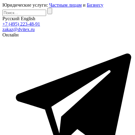
Юридические услуги:
Частным лицам
и
Бизнесу
Русский
English
+7 (495) 223-48-91
zakaz@dvitex.ru
Онлайн