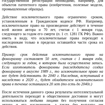
государственной регистрации необходимо, например, для
объектов патентного права (изобретения, полезные модели,
промышленные образцы).
Действие исключительного права ограничено сроком,
установленным в Гражданском кодексе РФ. Например,
исключительное право на произведение действует в течение
всей жизни автора и 70 лет, считая с 1 января года,
следующего за годом его смерти (п. 1 ст. 1281 ГК РФ). Важно
иметь в виду, что исключительные права переходят к
наследникам только в пределах оставшейся части срока их
действия.
Пример: срок действия исключительного права на
фонограмму составляет 50 лет, считая с 1 января года,
следующего за годом, в котором была осуществлена запись.
Если изготовитель фонограммы (наследодатель) создал
фонограмму в августе 1989 г., то исключительное право на
нее будет действовать до 2040 г. Наследник, вступивший в
наследство в 2020 г., будет обладателем исключительного
права в течение оставшихся 20 лет (то есть до 2040г.)
После истечения данного срока результаты интеллектуальной
деятельности переходят в общественное достояние и могут
использоваться любыми лицами без получения согласия
автора и его наследников, а также без выплаты им