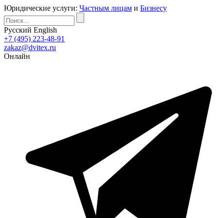
Юридические услуги:
Частным лицам
и
Бизнесу
Русский
English
+7 (495) 223-48-91
zakaz@dvitex.ru
Онлайн