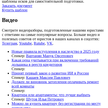
шаблоны исков для самостоятельной подготовки.
Заказать документ
Купить шаблон
Видео
Смотрите видеоразборы, подготовленные нашими юристами
с ответами на самые популярные вопросы. Больше видео и
полезных советов от юристов в наших каналах в соцсетях:
Телеграм
,
Youtube
,
Rutube
,
VK
.
Новые правила вступления в наследство в 2025 году
Спикер:
Вартанян Манук Овсепович
Какая цена учитывается при включении требований
дольщика в реестр кредиторов
Спикер:
Принят первый закон о развитии ИИ в России
Спикер:
Кашаев Максим Павлович
Должен ли виновник затопления оплачивать ремонт
всей комнаты
Спикер:
Квартира или апартаменты: что лучше выбрать
Спикер:
Шутов Илья Петрович
Можно ли купить квартиру без регистрации по месту
жительства