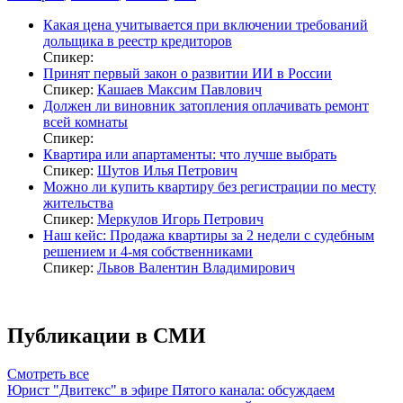
Какая цена учитывается при включении требований
дольщика в реестр кредиторов
Спикер:
Принят первый закон о развитии ИИ в России
Спикер:
Кашаев Максим Павлович
Должен ли виновник затопления оплачивать ремонт
всей комнаты
Спикер:
Квартира или апартаменты: что лучше выбрать
Спикер:
Шутов Илья Петрович
Можно ли купить квартиру без регистрации по месту
жительства
Спикер:
Меркулов Игорь Петрович
Наш кейс: Продажа квартиры за 2 недели с судебным
решением и 4-мя собственниками
Спикер:
Львов Валентин Владимирович
Публикации в СМИ
Смотреть все
Юрист "Двитекс" в эфире Пятого канала: обсуждаем