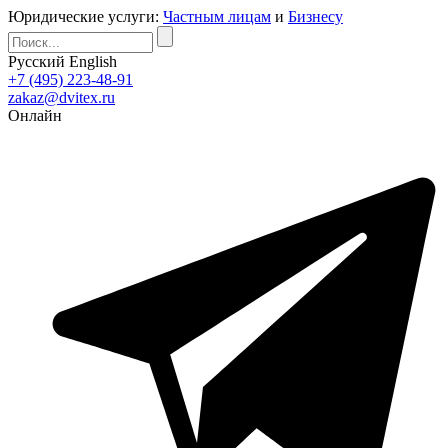
Юридические услуги:
Частным лицам
и
Бизнесу
Русский
English
+7 (495) 223-48-91
zakaz@dvitex.ru
Онлайн