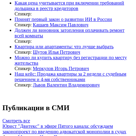
Какая цена учитывается при включении требований
дольщика в реестр кредиторов
Спикер:
Принят первый закон о развитии ИИ в России
Спикер:
Кашаев Максим Павлович
Должен ли виновник затопления оплачивать ремонт
всей комнаты
Спикер:
Квартира или апартаменты: что лучше выбрать
Спикер:
Шутов Илья Петрович
Можно ли купить квартиру без регистрации по месту
жительства
Спикер:
Меркулов Игорь Петрович
Наш кейс: Продажа квартиры за 2 недели с судебным
решением и 4-мя собственниками
Спикер:
Львов Валентин Владимирович
Публикации в СМИ
Смотреть все
Юрист "Двитекс" в эфире Пятого канала: обсуждаем
законопроект по введению адвокатской монополии в судах