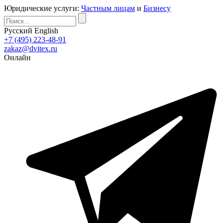
Юридические услуги:
Частным лицам
и
Бизнесу
Русский
English
+7 (495) 223-48-91
zakaz@dvitex.ru
Онлайн