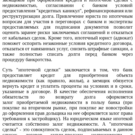
недвижимостью, согласовании с банком условий
предоставления "кредитных каникул", рефинансирования или
реструктуризации долга. Привлечение юриста по ипотечным
вопросам для участия в переговорах с банком и экспертизы
предоставляемых для подписания документов позволит
оценить заранее риски заключаемых соглашений и отказаться
от кабальных сделок. Кроме того, ипотечный юрист (адвокат)
поможет оспорить незаконные условия кредитного договора,
отказаться от навязанных услуг, снизить штрафные санкции, а
также полностью списать долги перед банком через
процедуру банкротства.
Суть "ипотечной сделки" заключается в том, что банк
предоставляет кредит для приобретения объекта
недвижимости (как правило, жилья), а заемщик обязуется
вернуть кредит и уплатить проценты на условиях и в сроки,
указанные в договоре. В качестве обеспечения исполнения
обязательств по возврату долга оформляется
залог приобретаемой недвижимости в пользу банка (при
покупке на вторичном рынке, при покупке же новостройки
до оформления прав дольщика на нее оформляется залог права
требования к застройщику). На юридическом языке ипотекой
считается собственно залог недвижимости. А "ипотечная
сделка" - это совокупность сделок, подписываемых в данном
случае: договор купли-продажи недвижимости с