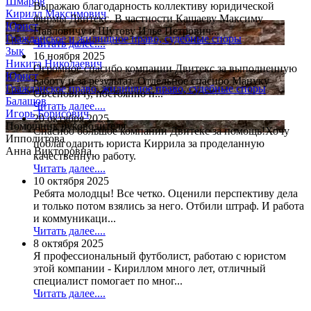
Шмаров
Выражаю благодарность коллективу юридической
Кирилл Максимович
фирмы Двитекс. В частности Кашаеву Максиму
Юрист
Павловичу и Шутову Илье Петрович...
Гражданское и жилищное право, судебные споры
Читать далее....
Зык
16 ноября 2025
Никита Николаевич
Огромное спасибо компании Двитекс за выполненную
Юрист
работу и за результат. Отдельное спасибо Мануку
Гражданское право, жилищное право, судебные споры
Овсеповичу, постоянно н...
Балашов
Читать далее....
Игорь Борисович
20 октября 2025
Помощник руководителя
Спасибо большое компании Двитекс за помощь!Хочу
Ипполитова
поблагодарить юриста Киррила за проделанную
Анна Викторовна
качественную работу.
Читать далее....
10 октября 2025
Ребята молодцы! Все четко. Оценили перспективу дела
и только потом взялись за него. Отбили штраф. И работа
и коммуникаци...
Читать далее....
8 октября 2025
Я профессиональный футболист, работаю с юристом
этой компании - Кириллом много лет, отличный
специалист помогает по мног...
Читать далее....