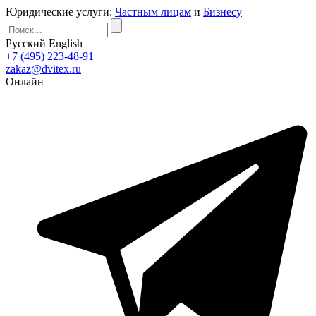
Юридические услуги:
Частным лицам
и
Бизнесу
Русский
English
+7 (495) 223-48-91
zakaz@dvitex.ru
Онлайн