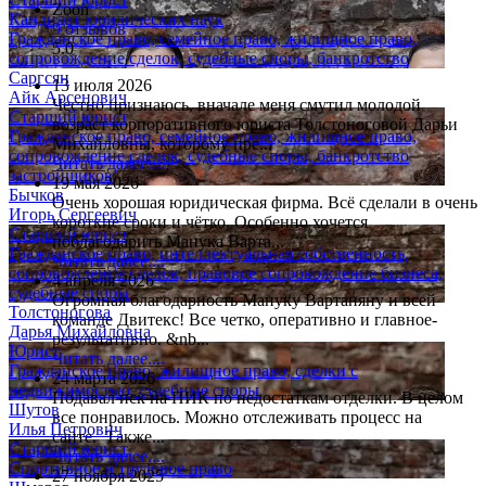
Zoon
Кандидат юридических наук
9 отзывов
Гражданское право, семейное право, жилищное право,
5.0
сопровождение сделок, судебные споры, банкротство
Саргсян
13 июля 2026
Айк Арсенович
Честно признаюсь, вначале меня смутил молодой
Старший юрист
возраст корпоративного юриста Толстоноговой Дарьи
Гражданское право, семейное право, жилищное право,
Михайловны, которому пре...
сопровождение сделок, судебные споры, банкротство
Читать далее....
застройщиков
19 мая 2026
Бычков
Очень хорошая юридическая фирма. Всё сделали в очень
Игорь Сергеевич
короткие сроки и чётко. Особенно хочется
Старший юрист
поблагодарить Манука Варта...
Гражданское право, интеллектуальная собственность,
Читать далее....
сопровождение сделок, правовое сопровождение бизнеса,
4 апреля 2026
судебные споры
Огромная благодарность Мануку Вартаняну и всей
Толстоногова
команде Двитекс! Все четко, оперативно и главное-
Дарья Михайловна
результативно. &nb...
Юрист
Читать далее....
Гражданское право, жилищное право, сделки с
24 марта 2026
недвижимостью, судебные споры
Подавал иск на ПИК по недостаткам отделки. В целом
Шутов
все понравилось. Можно отслеживать процесс на
Илья Петрович
сайте. Также...
Старший юрист
Читать далее....
Спортивное и трудовое право
27 ноября 2025