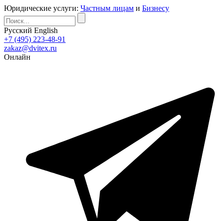
Юридические услуги:
Частным лицам
и
Бизнесу
Русский
English
+7 (495) 223-48-91
zakaz@dvitex.ru
Онлайн