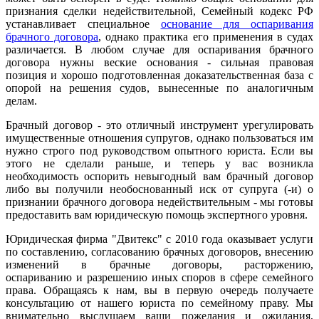
признания сделки недействительной, Семейный кодекс РФ
устанавливает специальное
основание для оспаривания
брачного договора
, однако практика его применения в судах
различается. В любом случае для оспаривания брачного
договора нужны веские основания - сильная правовая
позиция и хорошо подготовленная доказательственная база с
опорой на решения судов, вынесенные по аналогичным
делам.
Брачный договор - это отличный инструмент урегулировать
имущественные отношения супругов, однако пользоваться им
нужно строго под руководством опытного юриста. Если вы
этого не сделали раньше, и теперь у вас возникла
необходимость оспорить невыгодный вам брачный договор
либо вы получили необоснованный иск от супруга (-и) о
признании брачного договора недействительным - мы готовы
предоставить вам юридическую помощь экспертного уровня.
Юридическая фирма "Двитекс" с 2010 года оказывает услуги
по составлению, согласованию брачных договоров, внесению
изменений в брачные договоры, расторжению,
оспариванию и разрешению иных споров в сфере семейного
права. Обращаясь к нам, вы в первую очередь получаете
консультацию от нашего юриста по семейному праву. Мы
внимательно выслушаем ваши пожелания и ожидания,