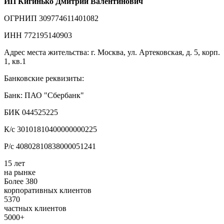
ИП Кигинько Дмитрий Валентинович
ОГРНИП 309774611401082
ИНН 772195140903
Адрес места жительства: г. Москва, ул. Артековская, д. 5, корп.
1, кв.1
Банковские реквизиты:
Банк: ПАО "Сбербанк"
БИК 044525225
К/с 30101810400000000225
Р/с 40802810838000051241
15 лет
на рынке
Более 380
корпоративных клиентов
5370
частных клиентов
5000+