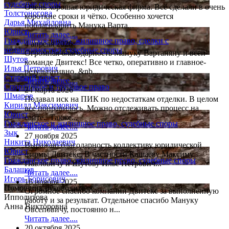
судебные споры
Очень хорошая юридическая фирма. Всё сделали в очень
Толстоногова
короткие сроки и чётко. Особенно хочется
Дарья Михайловна
поблагодарить Манука Варта...
Юрист
Читать далее....
Гражданское право, жилищное право, сделки с
4 апреля 2026
недвижимостью, судебные споры
Огромная благодарность Мануку Вартаняну и всей
Шутов
команде Двитекс! Все четко, оперативно и главное-
Илья Петрович
результативно. &nb...
Старший юрист
Читать далее....
Спортивное и трудовое право
24 марта 2026
Шмаров
Подавал иск на ПИК по недостаткам отделки. В целом
Кирилл Максимович
все понравилось. Можно отслеживать процесс на
Юрист
сайте. Также...
Гражданское и жилищное право, судебные споры
Читать далее....
Зык
27 ноября 2025
Никита Николаевич
Выражаю благодарность коллективу юридической
Юрист
фирмы Двитекс. В частности Кашаеву Максиму
Гражданское право, жилищное право, судебные споры
Павловичу и Шутову Илье Петрович...
Балашов
Читать далее....
Игорь Борисович
16 ноября 2025
Помощник руководителя
Огромное спасибо компании Двитекс за выполненную
Ипполитова
работу и за результат. Отдельное спасибо Мануку
Анна Викторовна
Овсеповичу, постоянно н...
Читать далее....
20 октября 2025