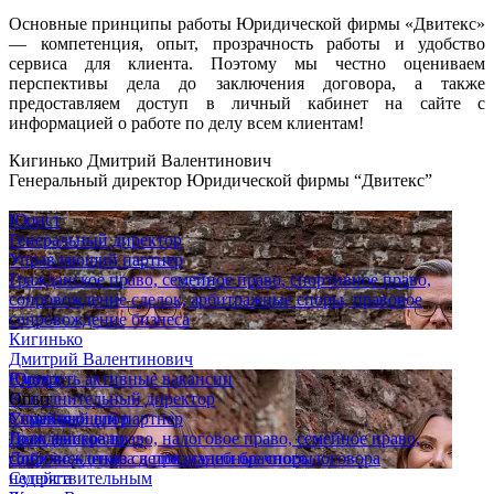
Основные принципы работы Юридической фирмы «Двитекс»
— компетенция, опыт, прозрачность работы и удобство
сервиса для клиента. Поэтому мы честно оцениваем
перспективы дела до заключения договора, а также
предоставляем доступ в личный кабинет на сайте с
информацией о работе по делу всем клиентам!
Кигинько Дмитрий Валентинович
Генеральный директор Юридической фирмы “Двитекс”
Юрист
Генеральный директор
Управляющий партнер
Гражданское право, семейное право, спортивное право,
сопровождение сделок, арбитражные споры, правовое
сопровождение бизнеса
Кигинько
Дмитрий Валентинович
Юрист
Смотреть активные вакансии
Исполнительный директор
Опыт
Управляющий партнер
Семейный спор
Гражданское право, налоговое право, семейное право,
Дело выиграно
сопровождение сделок, судебные споры
Добились отказа в признании брачного договора
Супряга
недействительным