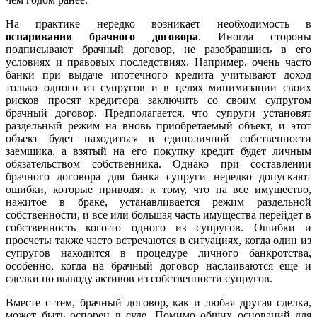
На практике нередко возникает необходимость в
оспаривании брачного договора
. Иногда стороны
подписывают брачный договор, не разобравшись в его
условиях и правовых последствиях. Например, очень часто
банки при выдаче ипотечного кредита учитывают доход
только одного из супругов и в целях минимизации своих
рисков просят кредитора заключить со своим супругом
брачный договор. Предполагается, что супруги установят
раздельный режим на вновь приобретаемый объект, и этот
объект будет находиться в единоличной собственности
заемщика, а взятый на его покупку кредит будет личным
обязательством собственника. Однако при составлении
брачного договора для банка супруги нередко допускают
ошибки, которые приводят к тому, что на все имущество,
нажитое в браке, устанавливается режим раздельной
собственности, и все или большая часть имущества перейдет в
собственность кого-то одного из супругов. Ошибки и
просчеты также часто встречаются в ситуациях, когда один из
супругов находится в процедуре личного банкротства,
особенно, когда на брачный договор наслаиваются еще и
сделки по выводу активов из собственности супругов.
Вместе с тем, брачный договор, как и любая другая сделка,
может быть оспорен в суде. Помимо общих оснований для