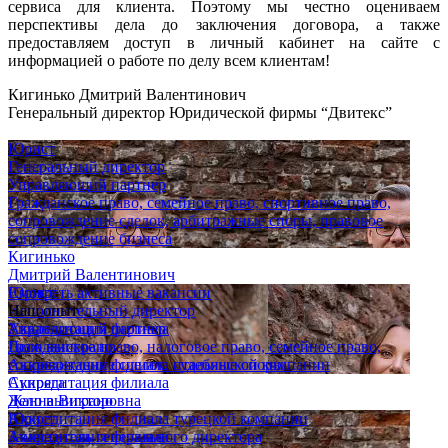
сервиса для клиента. Поэтому мы честно оцениваем
перспективы дела до заключения договора, а также
предоставляем доступ в личный кабинет на сайте с
информацией о работе по делу всем клиентам!
Кигинько Дмитрий Валентинович
Генеральный директор Юридической фирмы “Двитекс”
Юрист
Генеральный директор
Управляющий партнер
Гражданское право, семейное право, спортивное право,
сопровождение сделок, арбитражные споры, правовое
сопровождение бизнеса
Кигинько
Дмитрий Валентинович
Юрист
Смотреть активные вакансии
Исполнительный директор
Наш опыт
Управляющий партнер
Аккредитация филиала
Гражданское право, налоговое право, семейное право,
Дело выиграно
сопровождение сделок, судебные споры
Аккредитация филиала итальянской компании
Супряга
Аккредитация филиала
Жанна Викторовна
Дело выиграно
Юрист
Аккредитация филиала турецкой компании
Заместитель генерального директора
Аккредитация филиала