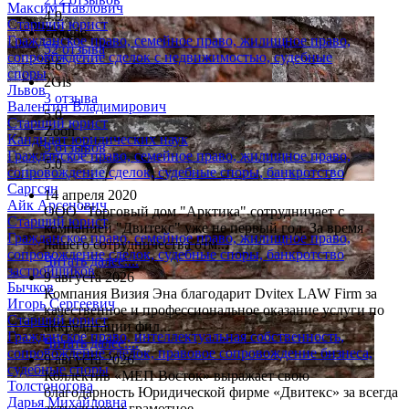
Максим Павлович
4.9
Старший юрист
Google
Гражданское право, семейное право, жилищное право,
52 отзыва
сопровождение сделок с недвижимостью, судебные
4.6
споры
2Gis
Львов
3 отзыва
Валентин Владимирович
5.0
Старший юрист
Zoon
Кандидат юридических наук
9 отзывов
Гражданское право, семейное право, жилищное право,
5.0
сопровождение сделок, судебные споры, банкротство
Саргсян
14 апреля 2020
Айк Арсенович
ООО "Торговый дом "Арктика" сотрудничает с
Старший юрист
компанией "Двитекс" уже не первый год. За время
Гражданское право, семейное право, жилищное право,
нашего сотрудничества отм...
сопровождение сделок, судебные споры, банкротство
Читать далее....
застройщиков
9 августа 2026
Бычков
Компания Визия Эна благодарит Dvitex LAW Firm за
Игорь Сергеевич
качественное и профессиональное оказание услуги по
Старший юрист
аккредитации фил...
Гражданское право, интеллектуальная собственность,
Читать далее....
сопровождение сделок, правовое сопровождение бизнеса,
9 августа 2026
судебные споры
Коллектив «МЕП Восток» выражает свою
Толстоногова
благодарность Юридической фирме «Двитекс» за всегда
Дарья Михайловна
актуальное и грамотное...