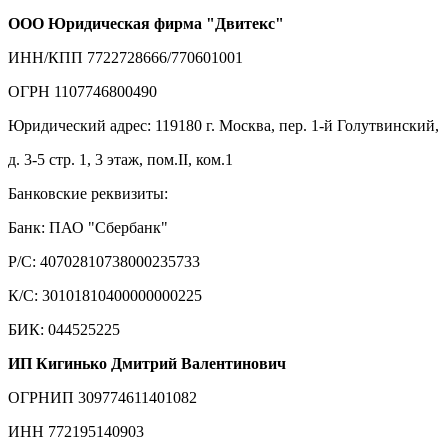
ООО Юридическая фирма "Двитекс"
ИНН/КПП 7722728666/770601001
ОГРН 1107746800490
Юридический адрес: 119180 г. Москва, пер. 1-й Голутвинский,
д. 3-5 стр. 1, 3 этаж, пом.II, ком.1
Банковские реквизиты:
Банк: ПАО "Сбербанк"
Р/С: 40702810738000235733
К/С: 30101810400000000225
БИК: 044525225
ИП Кигинько Дмитрий Валентинович
ОГРНИП 309774611401082
ИНН 772195140903