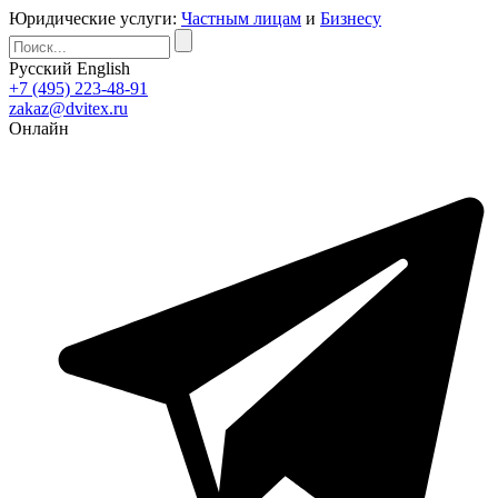
Юридические услуги:
Частным лицам
и
Бизнесу
Русский
English
+7 (495) 223-48-91
zakaz@dvitex.ru
Онлайн