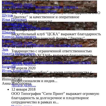
Юрист
Читать далее....
Гражданское право, жилищное право, сделки с
12 января 2018
недвижимостью, судебные споры
ФК "Рубин" выражает огромную благодарность ООО
Шутов
"Двитекс" за качественное и оперативное
Илья Петрович
предоставление консульт...
Старший юрист
Читать далее....
Спортивное и трудовое право
12 января 2018
Шмаров
Баскетбольный клуб "ЦСКА" выражает благодарность
Кирилл Максимович
сотрудникам юридической фирмы "Двитекс"
Юрист
Читать далее....
Гражданское и жилищное право, судебные споры
10 июля 2021
Зык
Товарищество с ограниченной ответственностью
Никита Николаевич
«СТОРК-КАЗАХСТАН» выражает благодарность
Юрист
юридической фирме «Двитекс» за ...
Гражданское право, жилищное право, судебные споры
Читать далее....
Балашов
20 апреля 2020
Игорь Борисович
Компания "ВерумБио" за время сотрудничества с
Помощник руководителя
юридической компанией "Двитекс" высоко оценила
Ипполитова
профессионализм и индив...
Анна Викторовна
Читать далее....
12 января 2018
ООО Типография "Сити Принт" выражает огромную
благодарность за долгосрочное и плодотворное
сотрудничество в рамках ю...