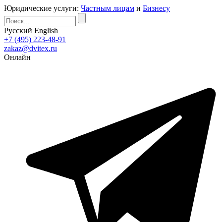
Юридические услуги:
Частным лицам
и
Бизнесу
Русский
English
+7 (495) 223-48-91
zakaz@dvitex.ru
Онлайн