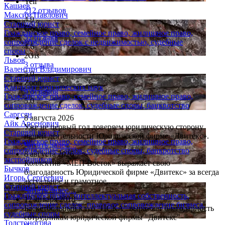
Yell
Кашаев
212 отзывов
Максим Павлович
4.9
Старший юрист
Google
Гражданское право, семейное право, жилищное право,
52 отзыва
сопровождение сделок с недвижимостью, судебные
4.6
споры
2Gis
Львов
3 отзыва
Валентин Владимирович
5.0
Старший юрист
Zoon
Кандидат юридических наук
9 отзывов
Гражданское право, семейное право, жилищное право,
5.0
сопровождение сделок, судебные споры, банкротство
Саргсян
8 августа 2026
Айк Арсенович
Уже не первый год доверяем юридическую сторону
Старший юрист
нашей деятельности Юридической фирме «Двитекс».
Гражданское право, семейное право, жилищное право,
Читать далее....
сопровождение сделок, судебные споры, банкротство
8 августа 2026
застройщиков
Коллектив «МЕП Восток» выражает свою
Бычков
благодарность Юридической фирме «Двитекс» за всегда
Игорь Сергеевич
актуальное и грамотное...
Старший юрист
Читать далее....
Гражданское право, интеллектуальная собственность,
12 января 2018
сопровождение сделок, правовое сопровождение бизнеса,
Баскетбольный клуб "ЦСКА" выражает благодарность
судебные споры
сотрудникам юридической фирмы "Двитекс"
Толстоногова