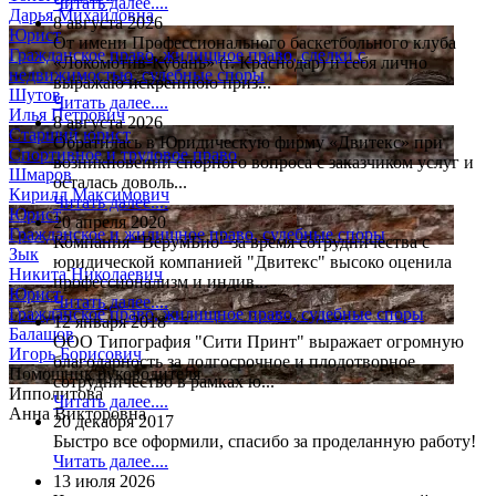
Читать далее....
Дарья Михайловна
8 августа 2026
Юрист
От имени Профессионального баскетбольного клуба
Гражданское право, жилищное право, сделки с
«Локомотив-Кубань» (г. Краснодар) и себя лично
недвижимостью, судебные споры
выражаю искреннюю приз...
Шутов
Читать далее....
Илья Петрович
8 августа 2026
Старший юрист
Обратилась в Юридическую фирму «Двитекс» при
Спортивное и трудовое право
возникновении спорного вопроса с заказчиком услуг и
Шмаров
осталась доволь...
Кирилл Максимович
Читать далее....
Юрист
20 апреля 2020
Гражданское и жилищное право, судебные споры
Компания "ВерумБио" за время сотрудничества с
Зык
юридической компанией "Двитекс" высоко оценила
Никита Николаевич
профессионализм и индив...
Юрист
Читать далее....
Гражданское право, жилищное право, судебные споры
12 января 2018
Балашов
ООО Типография "Сити Принт" выражает огромную
Игорь Борисович
благодарность за долгосрочное и плодотворное
Помощник руководителя
сотрудничество в рамках ю...
Ипполитова
Читать далее....
Анна Викторовна
20 декабря 2017
Быстро все оформили, спасибо за проделанную работу!
Читать далее....
13 июля 2026