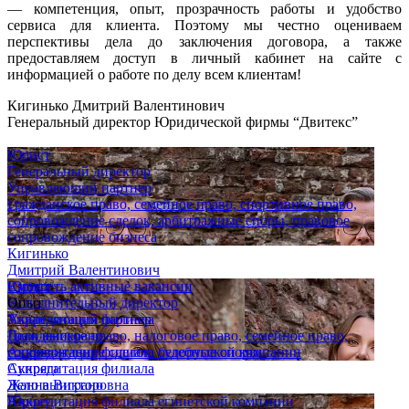
— компетенция, опыт, прозрачность работы и удобство
сервиса для клиента. Поэтому мы честно оцениваем
перспективы дела до заключения договора, а также
предоставляем доступ в личный кабинет на сайте с
информацией о работе по делу всем клиентам!
Кигинько Дмитрий Валентинович
Генеральный директор Юридической фирмы “Двитекс”
Юрист
Генеральный директор
Управляющий партнер
Гражданское право, семейное право, спортивное право,
сопровождение сделок, арбитражные споры, правовое
сопровождение бизнеса
Кигинько
Дмитрий Валентинович
Юрист
Смотреть активные вакансии
Исполнительный директор
Опыт
Управляющий партнер
Аккредитация филиала
Гражданское право, налоговое право, семейное право,
Дело выиграно
сопровождение сделок, судебные споры
Аккредитация филиала белорусской компании
Супряга
Аккредитация филиала
Жанна Викторовна
Дело выиграно
Юрист
Аккредитация филиала египетской компании