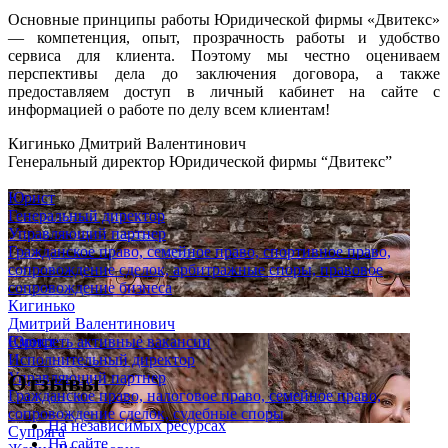
Основные принципы работы Юридической фирмы «Двитекс»
— компетенция, опыт, прозрачность работы и удобство
сервиса для клиента. Поэтому мы честно оцениваем
перспективы дела до заключения договора, а также
предоставляем доступ в личный кабинет на сайте с
информацией о работе по делу всем клиентам!
Кигинько Дмитрий Валентинович
Генеральный директор Юридической фирмы “Двитекс”
Юрист
Генеральный директор
Управляющий партнер
Гражданское право, семейное право, спортивное право,
сопровождение сделок, арбитражные споры, правовое
сопровождение бизнеса
Кигинько
Дмитрий Валентинович
Юрист
Смотреть активные вакансии
Исполнительный директор
Управляющий партнер
Отзывы
Гражданское право, налоговое право, семейное право,
сопровождение сделок, судебные споры
На независимых ресурсах
Супряга
На сайте