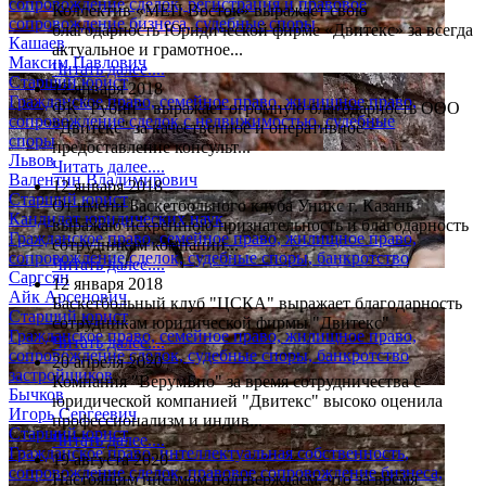
сопровождение сделок, регистрация и правовое
Коллектив «МЕП Восток» выражает свою
сопровождение бизнеса, судебные споры
благодарность Юридической фирме «Двитекс» за всегда
Кашаев
актуальное и грамотное...
Максим Павлович
Читать далее....
Старший юрист
12 января 2018
Гражданское право, семейное право, жилищное право,
ФК "Рубин" выражает огромную благодарность ООО
сопровождение сделок с недвижимостью, судебные
"Двитекс" за качественное и оперативное
споры
предоставление консульт...
Львов
Читать далее....
Валентин Владимирович
12 января 2018
Старший юрист
От имени Баскетбольного клуба Уникс г. Казань
Кандидат юридических наук
выражаю искреннюю признательность и благодарность
Гражданское право, семейное право, жилищное право,
сотрудникам компании...
сопровождение сделок, судебные споры, банкротство
Читать далее....
Саргсян
12 января 2018
Айк Арсенович
Баскетбольный клуб "ЦСКА" выражает благодарность
Старший юрист
сотрудникам юридической фирмы "Двитекс"
Гражданское право, семейное право, жилищное право,
Читать далее....
сопровождение сделок, судебные споры, банкротство
20 апреля 2020
застройщиков
Компания "ВерумБио" за время сотрудничества с
Бычков
юридической компанией "Двитекс" высоко оценила
Игорь Сергеевич
профессионализм и индив...
Старший юрист
Читать далее....
Гражданское право, интеллектуальная собственность,
19 августа 2020
сопровождение сделок, правовое сопровождение бизнеса,
Настоящим письмом подтверждаем, что за время