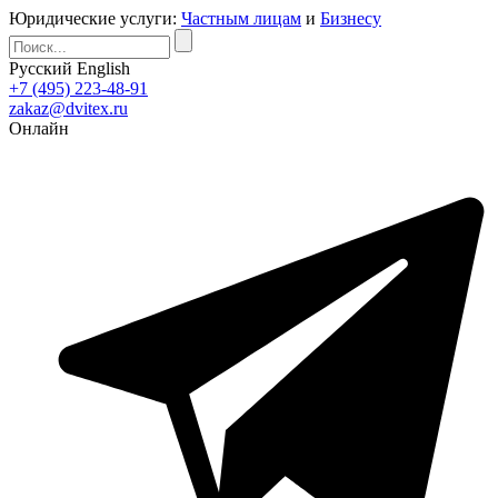
Юридические услуги:
Частным лицам
и
Бизнесу
Русский
English
+7 (495) 223-48-91
zakaz@dvitex.ru
Онлайн