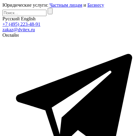
Юридические услуги:
Частным лицам
и
Бизнесу
Русский
English
+7 (495) 223-48-91
zakaz@dvitex.ru
Онлайн