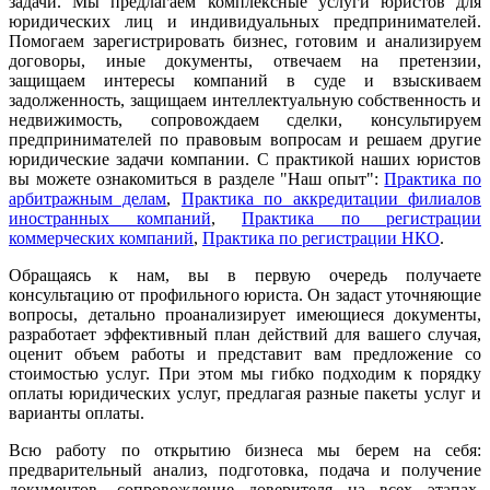
задачи. Мы предлагаем комплексные услуги юристов для
юридических лиц и индивидуальных предпринимателей.
Помогаем зарегистрировать бизнес, готовим и анализируем
договоры, иные документы, отвечаем на претензии,
защищаем интересы компаний в суде и взыскиваем
задолженность, защищаем интеллектуальную собственность и
недвижимость, сопровождаем сделки, консультируем
предпринимателей по правовым вопросам и решаем другие
юридические задачи компании. С практикой наших юристов
вы можете ознакомиться в разделе "Наш опыт":
Практика по
арбитражным делам
,
Практика по аккредитации филиалов
иностранных компаний
,
Практика по регистрации
коммерческих компаний
,
Практика по регистрации НКО
.
Обращаясь к нам, вы в первую очередь получаете
консультацию от профильного юриста. Он задаст уточняющие
вопросы, детально проанализирует имеющиеся документы,
разработает эффективный план действий для вашего случая,
оценит объем работы и представит вам предложение со
стоимостью услуг. При этом мы гибко подходим к порядку
оплаты юридических услуг, предлагая разные пакеты услуг и
варианты оплаты.
Всю работу по открытию бизнеса мы берем на себя:
предварительный анализ, подготовка, подача и получение
документов, сопровождение доверителя на всех этапах,