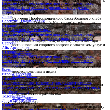
Баскетбольный клуб "ЦСКА" выражает благодарность
Гражданское право, семейное право, жилищное право,
сотрудникам юридической фирмы "Двитекс"
сопровождение сделок с недвижимостью, судебные
Читать далее....
споры
5 августа 2026
Львов
От имени Профессионального баскетбольного клуба
Валентин Владимирович
«Локомотив-Кубань» (г. Краснодар) и себя лично
Старший юрист
выражаю искреннюю приз...
Кандидат юридических наук
Читать далее....
Гражданское право, семейное право, жилищное право,
5 августа 2026
сопровождение сделок, судебные споры, банкротство
Обратилась в Юридическую фирму «Двитекс» при
Саргсян
возникновении спорного вопроса с заказчиком услуг и
Айк Арсенович
осталась доволь...
Старший юрист
Читать далее....
Гражданское право, семейное право, жилищное право,
20 апреля 2020
сопровождение сделок, судебные споры, банкротство
Компания "ВерумБио" за время сотрудничества с
застройщиков
юридической компанией "Двитекс" высоко оценила
Бычков
профессионализм и индив...
Игорь Сергеевич
Читать далее....
Старший юрист
12 января 2018
Гражданское право, интеллектуальная собственность,
ООО Типография "Сити Принт" выражает огромную
сопровождение сделок, правовое сопровождение бизнеса,
благодарность за долгосрочное и плодотворное
судебные споры
сотрудничество в рамках ю...
Толстоногова
Читать далее....
Дарья Михайловна
20 декабря 2017
Юрист
Быстро все оформили, спасибо за проделанную работу!
Гражданское право, жилищное право, сделки с