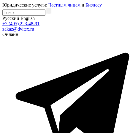
Юридические услуги:
Частным лицам
и
Бизнесу
Русский
English
+7 (495) 223-48-91
zakaz@dvitex.ru
Онлайн