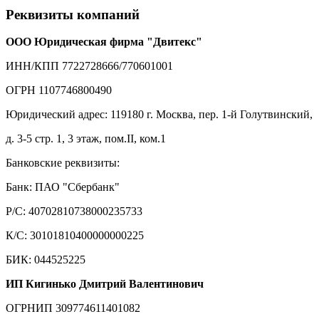
Реквизиты компаний
ООО Юридическая фирма "Двитекс"
ИНН/КПП 7722728666/770601001
ОГРН 1107746800490
Юридический адрес: 119180 г. Москва, пер. 1-й Голутвинский,
д. 3-5 стр. 1, 3 этаж, пом.II, ком.1
Банковские реквизиты:
Банк: ПАО "Сбербанк"
Р/С: 40702810738000235733
К/С: 30101810400000000225
БИК: 044525225
ИП Кигинько Дмитрий Валентинович
ОГРНИП 309774611401082