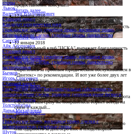
споры
предоставление консульт...
Львов
Читать далее....
Валентин Владимирович
12 января 2018
Старший юрист
От имени Баскетбольного клуба Уникс г. Казань
Кандидат юридических наук
выражаю искреннюю признательность и благодарность
Гражданское право, семейное право, жилищное право,
сотрудникам компании...
сопровождение сделок, судебные споры, банкротство
Читать далее....
Саргсян
12 января 2018
Айк Арсенович
Баскетбольный клуб "ЦСКА" выражает благодарность
Старший юрист
сотрудникам юридической фирмы "Двитекс"
Гражданское право, семейное право, жилищное право,
Читать далее....
сопровождение сделок, судебные споры, банкротство
7 августа 2026
застройщиков
Обратились за пробным юридическим обслуживанием в
Бычков
«Двитекс» по рекомендации. И вот уже более двух лет
Игорь Сергеевич
только Юридиче...
Старший юрист
Читать далее....
Гражданское право, интеллектуальная собственность,
7 августа 2026
сопровождение сделок, правовое сопровождение бизнеса,
Фирму «Двитекс» нам рекомендовали партнеры. Работа
судебные споры
с фирмой нам сразу же понравилась. Юрист всегда на
Толстоногова
связи и каждый...
Дарья Михайловна
Читать далее....
Юрист
12 января 2018
Гражданское право, жилищное право, сделки с
ООО Типография "Сити Принт" выражает огромную
недвижимостью, судебные споры
благодарность за долгосрочное и плодотворное
Шутов