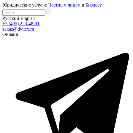
Юридические услуги:
Частным лицам
и
Бизнесу
Русский
English
+7 (495) 223-48-91
zakaz@dvitex.ru
Онлайн