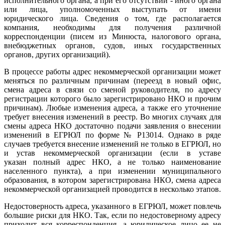
исполнительного органа, а при его отсутствии - иного органа
или лица, уполномоченных выступать от имени
юридического лица. Сведения о том, где располагается
компания, необходимы для получения различной
корреспонденции (писем из Минюста, налогового органа,
внебюджетных органов, судов, иных государственных
органов, других организаций).
В процессе работы адрес некоммерческой организации может
меняться по различным причинам (переезд в новый офис,
смена адреса в связи со сменой руководителя, по адресу
регистрации которого было зарегистрировано НКО и прочим
причинам). Любые изменения адреса, а также его уточнение
требует внесения изменений в реестр. Во многих случаях для
смены адреса НКО достаточно подачи заявления о внесении
изменений в ЕГРЮЛ по форме № P13014. Однако в ряде
случаев требуется внесение изменений не только в ЕГРЮЛ, но
и устав некоммерческой организации (если в уставе
указан полный адрес НКО, а не только наименование
населенного пункта), а при изменении муниципального
образования, в котором зарегистрирована НКО, смена адреса
некоммерческой организацией проводится в несколько этапов.
Недостоверность адреса, указанного в ЕГРЮЛ, может повлечь
большие риски для НКО. Так, если по недостоверному адресу
приходит вся корреспонденция, а юридическое лицо ее не