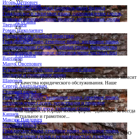
Игорь Петрович
212 отзывов
Руководитель практики сопровождения бизнеса
4.9
Гражданское и налоговое право, сопровождение сделок,
Google
правовое сопровождение бизнеса, арбитражные споры
52 отзыва
Твердышев
4.6
Роман Николаевич
2Gis
Руководитель судебной практики
3 отзыва
Гражданское право, семейное право, жилищное право,
5.0
сопровождение сделок, судебные споры, банкротство
Zoon
застройщиков, правовое сопровождение частных лиц
9 отзывов
Вартанян
5.0
Манук Овсепович
Руководитель практики спортивного права
7 августа 2026
Трудовое и спортивное право
Отлаженная работа крупной торговой компании зависит
Шаронов
от качества юридического обслуживания. Наше
Сергей Анатольевич
сотрудничество ...
Старший юрист
Читать далее....
Гражданское право, жилищное право, семейное право,
7 августа 2026
сопровождение сделок, регистрация и правовое
Коллектив «МЕП Восток» выражает свою
сопровождение бизнеса, судебные споры
благодарность Юридической фирме «Двитекс» за всегда
Кашаев
актуальное и грамотное...
Максим Павлович
Читать далее....
Старший юрист
12 января 2018
Гражданское право, семейное право, жилищное право,
ФК "Рубин" выражает огромную благодарность ООО
сопровождение сделок с недвижимостью, судебные
"Двитекс" за качественное и оперативное