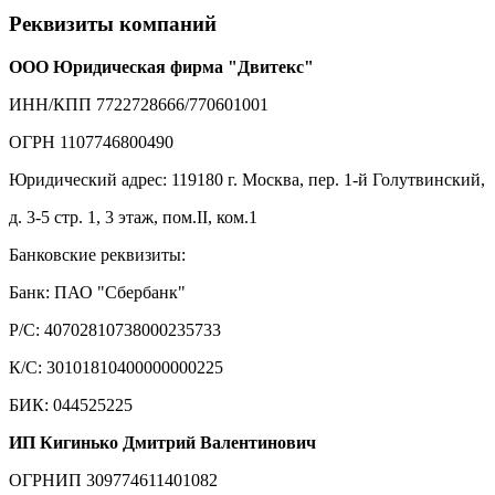
Реквизиты компаний
ООО Юридическая фирма "Двитекс"
ИНН/КПП 7722728666/770601001
ОГРН 1107746800490
Юридический адрес: 119180 г. Москва, пер. 1-й Голутвинский,
д. 3-5 стр. 1, 3 этаж, пом.II, ком.1
Банковские реквизиты:
Банк: ПАО "Сбербанк"
Р/С: 40702810738000235733
К/С: 30101810400000000225
БИК: 044525225
ИП Кигинько Дмитрий Валентинович
ОГРНИП 309774611401082