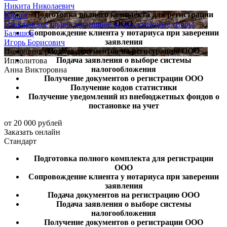
Никита Николаевич
Подготовка полного комплекта для регистрации
Юрист
ООО
Гражданское право, жилищное право, судебные споры
Сопровождение клиента у нотариуса при заверении
Балашов
заявления
Игорь Борисович
Подача документов на регистрацию ООО
Помощник руководителя
Подача заявления о выборе системы
Ипполитова
налогообложения
Анна Викторовна
Получение документов о регистрации ООО
Получение кодов статистики
Получение уведомлений из внебюджетных фондов о
постановке на учет
от 20 000 рублей
Заказать онлайн
Стандарт
Подготовка полного комплекта для регистрации
ООО
Сопровождение клиента у нотариуса при заверении
заявления
Подача документов на регистрацию ООО
Подача заявления о выборе системы
налогообложения
Получение документов о регистрации ООО