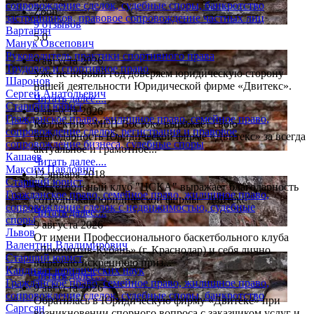
сопровождение сделок, судебные споры, банкротство
Zoon
застройщиков, правовое сопровождение частных лиц
9 отзывов
Вартанян
5.0
Манук Овсепович
Руководитель практики спортивного права
9 августа 2026
Трудовое и спортивное право
Уже не первый год доверяем юридическую сторону
Шаронов
нашей деятельности Юридической фирме «Двитекс».
Сергей Анатольевич
Читать далее....
Старший юрист
9 августа 2026
Гражданское право, жилищное право, семейное право,
Коллектив «МЕП Восток» выражает свою
сопровождение сделок, регистрация и правовое
благодарность Юридической фирме «Двитекс» за всегда
сопровождение бизнеса, судебные споры
актуальное и грамотное...
Кашаев
Читать далее....
Максим Павлович
12 января 2018
Старший юрист
Баскетбольный клуб "ЦСКА" выражает благодарность
Гражданское право, семейное право, жилищное право,
сотрудникам юридической фирмы "Двитекс"
сопровождение сделок с недвижимостью, судебные
Читать далее....
споры
9 августа 2026
Львов
От имени Профессионального баскетбольного клуба
Валентин Владимирович
«Локомотив-Кубань» (г. Краснодар) и себя лично
Старший юрист
выражаю искреннюю приз...
Кандидат юридических наук
Читать далее....
Гражданское право, семейное право, жилищное право,
9 августа 2026
сопровождение сделок, судебные споры, банкротство
Обратилась в Юридическую фирму «Двитекс» при
Саргсян
возникновении спорного вопроса с заказчиком услуг и