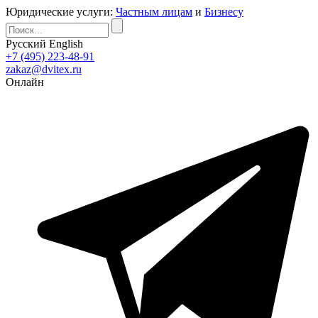
Юридические услуги:
Частным лицам
и
Бизнесу
Русский
English
+7 (495) 223-48-91
zakaz@dvitex.ru
Онлайн