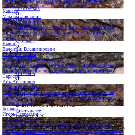
сопровождение сделок, регистрация и правовое
Яндекс
сопровождение бизнеса, судебные споры
235 отзывов
Кашаев
5.0
Максим Павлович
Yell
Старший юрист
212 отзывов
Гражданское право, семейное право, жилищное право,
4.9
сопровождение сделок с недвижимостью, судебные
Google
споры
52 отзыва
Львов
4.6
Валентин Владимирович
2Gis
Старший юрист
3 отзыва
Кандидат юридических наук
5.0
Гражданское право, семейное право, жилищное право,
Zoon
сопровождение сделок, судебные споры, банкротство
9 отзывов
Саргсян
5.0
Айк Арсенович
Старший юрист
14 апреля 2020
Гражданское право, семейное право, жилищное право,
ООО "Торговый дом "Арктика" сотрудничает с
сопровождение сделок, судебные споры, банкротство
компанией "Двитекс" уже не первый год. За время
застройщиков
нашего сотрудничества отм...
Бычков
Читать далее....
Игорь Сергеевич
8 августа 2026
Старший юрист
Уже не первый год доверяем юридическую сторону
Гражданское право, интеллектуальная собственность,
нашей деятельности Юридической фирме «Двитекс».
сопровождение сделок, правовое сопровождение бизнеса,
Читать далее....