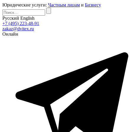
Юридические услуги:
Частным лицам
и
Бизнесу
Русский
English
+7 (495) 223-48-91
zakaz@dvitex.ru
Онлайн