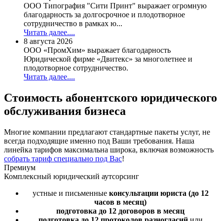
ООО Типография "Сити Принт" выражает огромную
благодарность за долгосрочное и плодотворное
сотрудничество в рамках ю...
Читать далее....
8 августа 2026
ООО «ПромХим» выражает благодарность
Юридической фирме «Двитекс» за многолетнее и
плодотворное сотрудничество.
Читать далее....
Стоимость
абонентского юридического
обслуживания бизнеса
Многие компании предлагают стандартные пакеты услуг, не
всегда подходящие именно под Ваши требования. Наша
линейка тарифов максимальна широка, включая возможность
собрать тариф специально под Вас
!
Премиум
Комплексный юридический аутсорсинг
устные и письменные
консультации юриста
(до 12
часов в месяц)
подготовка до 12 договоров
в месяц
подготовка до 12 протоколов разногласий
или