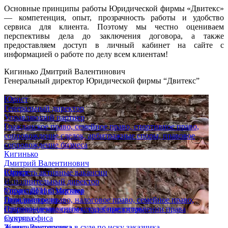
Основные принципы работы Юридической фирмы «Двитекс»
— компетенция, опыт, прозрачность работы и удобство
сервиса для клиента. Поэтому мы честно оцениваем
перспективы дела до заключения договора, а также
предоставляем доступ в личный кабинет на сайте с
информацией о работе по делу всем клиентам!
Кигинько Дмитрий Валентинович
Генеральный директор Юридической фирмы “Двитекс”
Юрист
Генеральный директор
Управляющий партнер
Гражданское право, семейное право, спортивное право,
сопровождение сделок, арбитражные споры, правовое
сопровождение бизнеса
Кигинько
Дмитрий Валентинович
Юрист
Смотреть активные вакансии
Исполнительный директор
Опыт
Управляющий партнер
Спор с ДГИ г. Москвы
Гражданское право, налоговое право, семейное право,
Дело выиграно
сопровождение сделок, судебные споры
Признан незаконным отказ в предоставлении права
Супряга
выкупа офиса
Жанна Викторовна
Защита подрядчика в суде по иску заказчика