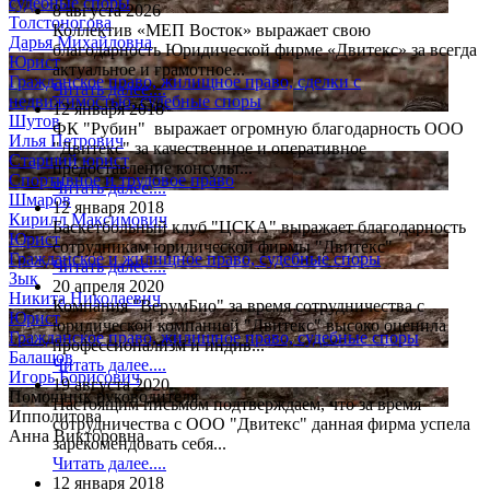
судебные споры
8 августа 2026
Толстоногова
Коллектив «МЕП Восток» выражает свою
Дарья Михайловна
благодарность Юридической фирме «Двитекс» за всегда
Юрист
актуальное и грамотное...
Гражданское право, жилищное право, сделки с
Читать далее....
недвижимостью, судебные споры
12 января 2018
Шутов
ФК "Рубин" выражает огромную благодарность ООО
Илья Петрович
"Двитекс" за качественное и оперативное
Старший юрист
предоставление консульт...
Спортивное и трудовое право
Читать далее....
Шмаров
12 января 2018
Кирилл Максимович
Баскетбольный клуб "ЦСКА" выражает благодарность
Юрист
сотрудникам юридической фирмы "Двитекс"
Гражданское и жилищное право, судебные споры
Читать далее....
Зык
20 апреля 2020
Никита Николаевич
Компания "ВерумБио" за время сотрудничества с
Юрист
юридической компанией "Двитекс" высоко оценила
Гражданское право, жилищное право, судебные споры
профессионализм и индив...
Балашов
Читать далее....
Игорь Борисович
19 августа 2020
Помощник руководителя
Настоящим письмом подтверждаем, что за время
Ипполитова
сотрудничества с ООО "Двитекс" данная фирма успела
Анна Викторовна
зарекомендовать себя...
Читать далее....
12 января 2018