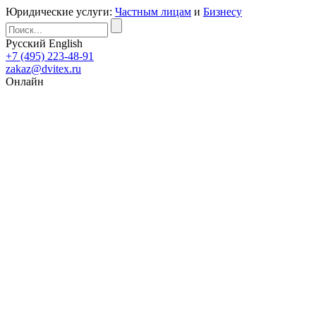
Юридические услуги:
Частным лицам
и
Бизнесу
Русский
English
+7 (495) 223-48-91
zakaz@dvitex.ru
Онлайн