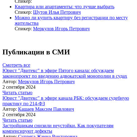
Спикер:
Квартира или апартаменты: что лучше выбрать
Спикер:
Шутов Илья Петрович
Можно ли купить квартиру без регистрации по месту
жительства
Спикер:
Меркулов Игорь Петрович
Публикации в СМИ
Смотреть все
Юрист "Двитекс" в эфире Пятого канала: обсуждаем
законопроект по введению адвокатской монополии в судах
Автор:
Меркулов Игорь Петрович
2 сентября 2024
Читать статью
Юрист "Двитекс" в эфире канала РБК: обсуждаем судебную
практику по 214-ФЗ
Автор:
Кашаев Максим Павлович
2 сентября 2024
Читать статью
Застройщикам снизили неустойки. Как покупателям
компенсируют дефекты
Автор:
Супряга Жанна Викторовна