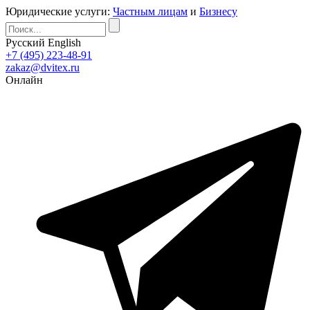
Юридические услуги:
Частным лицам
и
Бизнесу
Русский
English
+7 (495) 223-48-91
zakaz@dvitex.ru
Онлайн