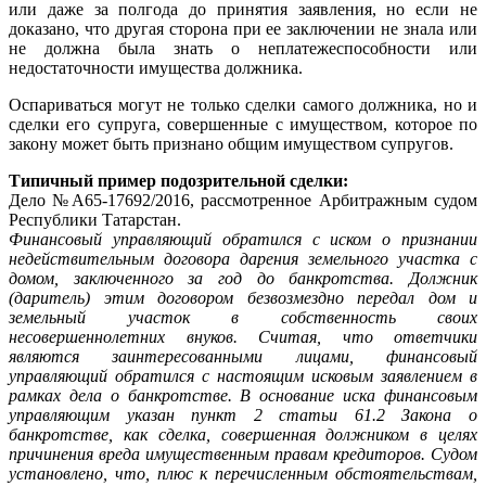
или даже за полгода до принятия заявления, но если не
доказано, что другая сторона при ее заключении не знала или
не должна была знать о неплатежеспособности или
недостаточности имущества должника.
Оспариваться могут не только сделки самого должника, но и
сделки его супруга, совершенные с имуществом, которое по
закону может быть признано общим имуществом супругов.
Типичный пример подозрительной сделки:
Дело №А65-17692/2016, рассмотренное Арбитражным судом
Республики Татарстан.
Финансовый управляющий обратился с иском о признании
недействительным договора дарения земельного участка с
домом, заключенного за год до банкротства. Должник
(даритель) этим договором безвозмездно передал дом и
земельный участок в собственность своих
несовершеннолетних внуков. Считая, что ответчики
являются заинтересованными лицами, финансовый
управляющий обратился с настоящим исковым заявлением в
рамках дела о банкротстве. В основание иска финансовым
управляющим указан пункт 2 статьи 61.2 Закона о
банкротстве, как сделка, совершенная должником в целях
причинения вреда имущественным правам кредиторов. Судом
установлено, что, плюс к перечисленным обстоятельствам,