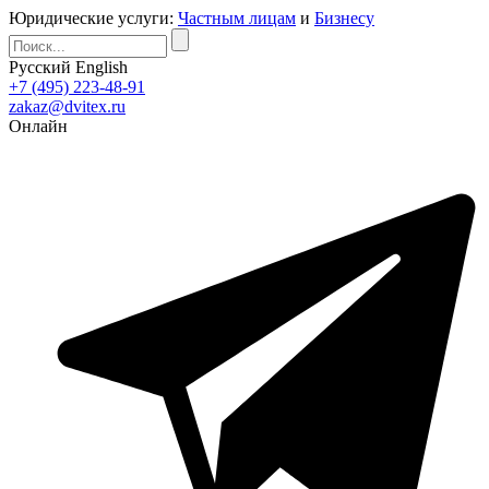
Юридические услуги:
Частным лицам
и
Бизнесу
Русский
English
+7 (495) 223-48-91
zakaz@dvitex.ru
Онлайн