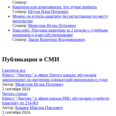
Спикер:
Квартира или апартаменты: что лучше выбрать
Спикер:
Шутов Илья Петрович
Можно ли купить квартиру без регистрации по месту
жительства
Спикер:
Меркулов Игорь Петрович
Наш кейс: Продажа квартиры за 2 недели с судебным
решением и 4-мя собственниками
Спикер:
Львов Валентин Владимирович
Публикации в СМИ
Смотреть все
Юрист "Двитекс" в эфире Пятого канала: обсуждаем
законопроект по введению адвокатской монополии в судах
Автор:
Меркулов Игорь Петрович
2 сентября 2024
Читать статью
Юрист "Двитекс" в эфире канала РБК: обсуждаем судебную
практику по 214-ФЗ
Автор:
Кашаев Максим Павлович
2 сентября 2024