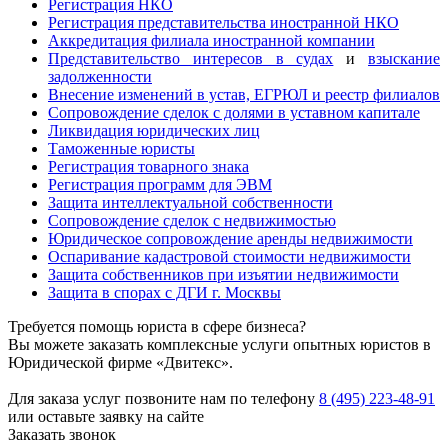
Регистрация НКО
Регистрация представительства иностранной НКО
Аккредитация филиала иностранной компании
Представительство интересов в судах
и
взыскание
задолженности
Внесение изменений в устав, ЕГРЮЛ и реестр филиалов
Сопровождение сделок с долями в уставном капитале
Ликвидация юридических лиц
Таможенные юристы
Регистрация товарного знака
Регистрация программ для ЭВМ
Защита интеллектуальной собственности
Сопровождение сделок с недвижимостью
Юридическое сопровождение аренды недвижимости
Оспаривание кадастровой стоимости недвижимости
Защита собственников при изъятии недвижимости
Защита в спорах с ДГИ г. Москвы
Требуется помощь юриста в сфере бизнеса?
Вы можете заказать комплексные услуги опытных юристов в
Юридической фирме «Двитекс».
Для заказа услуг позвоните нам по телефону
8 (495) 223-48-91
или оставьте заявку на сайте
Заказать звонок