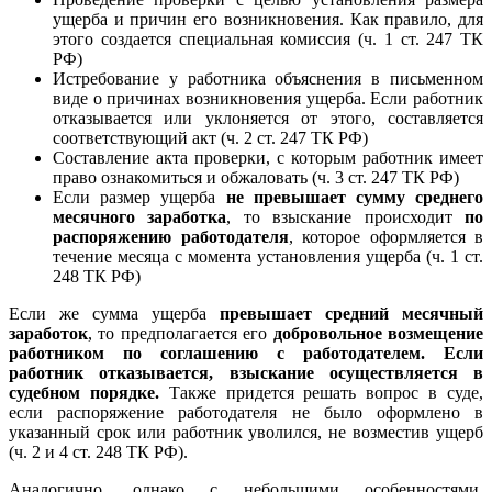
ущерба и причин его возникновения. Как правило, для
этого создается специальная комиссия (ч. 1 ст. 247 ТК
РФ)
Истребование у работника объяснения в письменном
виде о причинах возникновения ущерба. Если работник
отказывается или уклоняется от этого, составляется
соответствующий акт (ч. 2 ст. 247 ТК РФ)
Составление акта проверки, с которым работник имеет
право ознакомиться и обжаловать (ч. 3 ст. 247 ТК РФ)
Если размер ущерба
не превышает сумму среднего
месячного заработка
, то взыскание происходит
по
распоряжению работодателя
, которое оформляется в
течение месяца с момента установления ущерба (ч. 1 ст.
248 ТК РФ)
Если же сумма ущерба
превышает средний месячный
заработок
, то предполагается его
добровольное возмещение
работником по соглашению с работодателем. Если
работник отказывается, взыскание осуществляется в
судебном порядке.
Также придется решать вопрос в суде,
если распоряжение работодателя не было оформлено в
указанный срок или работник уволился, не возместив ущерб
(ч. 2 и 4 ст. 248 ТК РФ).
Аналогично, однако с небольшими особенностями,