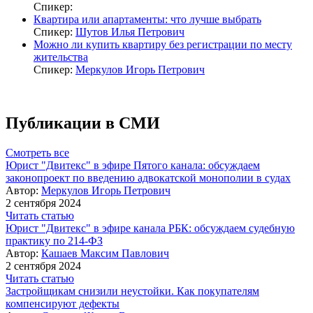
Спикер:
Квартира или апартаменты: что лучше выбрать
Спикер:
Шутов Илья Петрович
Можно ли купить квартиру без регистрации по месту
жительства
Спикер:
Меркулов Игорь Петрович
Публикации в СМИ
Смотреть все
Юрист "Двитекс" в эфире Пятого канала: обсуждаем
законопроект по введению адвокатской монополии в судах
Автор:
Меркулов Игорь Петрович
2 сентября 2024
Читать статью
Юрист "Двитекс" в эфире канала РБК: обсуждаем судебную
практику по 214-ФЗ
Автор:
Кашаев Максим Павлович
2 сентября 2024
Читать статью
Застройщикам снизили неустойки. Как покупателям
компенсируют дефекты