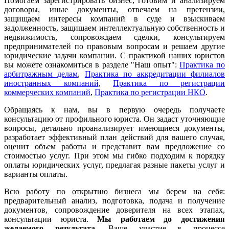
Помогаем зарегистрировать бизнес, готовим и анализируем
договоры, иные документы, отвечаем на претензии,
защищаем интересы компаний в суде и взыскиваем
задолженность, защищаем интеллектуальную собственность и
недвижимость, сопровождаем сделки, консультируем
предпринимателей по правовым вопросам и решаем другие
юридические задачи компании. С практикой наших юристов
вы можете ознакомиться в разделе "Наш опыт":
Практика по
арбитражным делам
,
Практика по аккредитации филиалов
иностранных компаний
,
Практика по регистрации
коммерческих компаний
,
Практика по регистрации НКО
.
Обращаясь к нам, вы в первую очередь получаете
консультацию от профильного юриста. Он задаст уточняющие
вопросы, детально проанализирует имеющиеся документы,
разработает эффективный план действий для вашего случая,
оценит объем работы и представит вам предложение со
стоимостью услуг. При этом мы гибко подходим к порядку
оплаты юридических услуг, предлагая разные пакеты услуг и
варианты оплаты.
Всю работу по открытию бизнеса мы берем на себя:
предварительный анализ, подготовка, подача и получение
документов, сопровождение доверителя на всех этапах,
консультации юриста.
Мы работаем
до достижения
желаемого результата
. Ваше участие в процессе