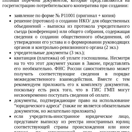
Полный перечень документов, которые представляются на
госрегистрацию потребительского кооператива при создании:
заявление по форме № Р11001 (оригинал + копия)
решение (протокол) о создании НКО/ для общественных
объединений - выписка из протокола учредительного
съезда (конференции) или общего собрания, содержащая
сведения о создании общественного объединения, об
утверждении его устава и о формировании руководящих
органов и контрольно-ревизионного органа (2 экз.)
учредительные документы (3 экз.);
квитанция (платежка) об уплате госпошлины. Несмотря
на то что этот документ указан в Законе, представлять
его необязательно. ФНС России самостоятельно может
получить соответствующие сведения в порядке
межведомственного взаимодействия. Вместе с тем
рекомендуем приложить его к комплекту документов,
поскольку есть риск того, что в ГИС ГМП могут
несвоевременно поступать сведения об оплате.
документы, подтверждающие право на использование
“юридического адреса” (также не является обязательным
документом, но желательно приложить)
если учредитель-иностранное юридическое лицо,
представьте выписку из реестра иностранных юрлиц
соответствующей страны происхождения или иное