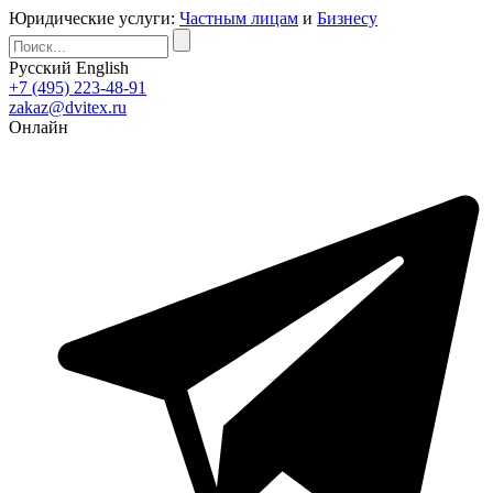
Юридические услуги:
Частным лицам
и
Бизнесу
Русский
English
+7 (495) 223-48-91
zakaz@dvitex.ru
Онлайн