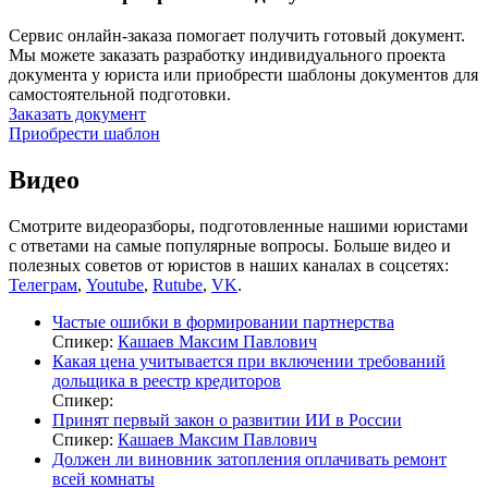
Сервис онлайн-заказа помогает получить готовый документ.
Мы можете заказать разработку индивидуального проекта
документа у юриста или приобрести шаблоны документов для
самостоятельной подготовки.
Заказать документ
Приобрести шаблон
Видео
Смотрите видеоразборы, подготовленные нашими юристами
с ответами на самые популярные вопросы. Больше видео и
полезных советов от юристов в наших каналах в соцсетях:
Телеграм
,
Youtube
,
Rutube
,
VK
.
Частые ошибки в формировании партнерства
Спикер:
Кашаев Максим Павлович
Какая цена учитывается при включении требований
дольщика в реестр кредиторов
Спикер:
Принят первый закон о развитии ИИ в России
Спикер:
Кашаев Максим Павлович
Должен ли виновник затопления оплачивать ремонт
всей комнаты