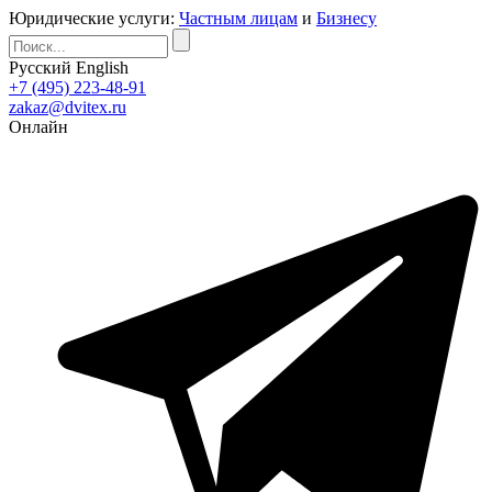
Юридические услуги:
Частным лицам
и
Бизнесу
Русский
English
+7 (495) 223-48-91
zakaz@dvitex.ru
Онлайн