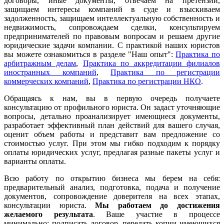
договоры, иные документы, отвечаем на претензии,
защищаем интересы компаний в суде и взыскиваем
задолженность, защищаем интеллектуальную собственность и
недвижимость, сопровождаем сделки, консультируем
предпринимателей по правовым вопросам и решаем другие
юридические задачи компании. С практикой наших юристов
вы можете ознакомиться в разделе "Наш опыт":
Практика по
арбитражным делам
,
Практика по аккредитации филиалов
иностранных компаний
,
Практика по регистрации
коммерческих компаний
,
Практика по регистрации НКО
.
Обращаясь к нам, вы в первую очередь получаете
консультацию от профильного юриста. Он задаст уточняющие
вопросы, детально проанализирует имеющиеся документы,
разработает эффективный план действий для вашего случая,
оценит объем работы и представит вам предложение со
стоимостью услуг. При этом мы гибко подходим к порядку
оплаты юридических услуг, предлагая разные пакеты услуг и
варианты оплаты.
Всю работу по открытию бизнеса мы берем на себя:
предварительный анализ, подготовка, подача и получение
документов, сопровождение доверителя на всех этапах,
консультации юриста.
Мы работаем
до достижения
желаемого результата
. Ваше участие в процессе
минимально: подписать договор, передать копии имеющихся