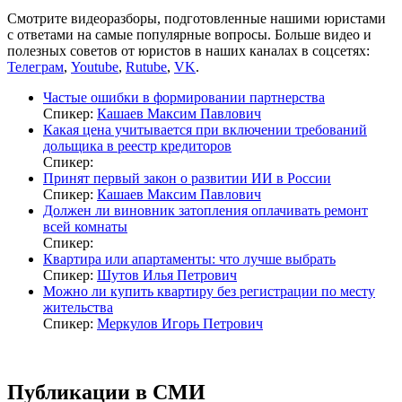
Смотрите видеоразборы, подготовленные нашими юристами
с ответами на самые популярные вопросы. Больше видео и
полезных советов от юристов в наших каналах в соцсетях:
Телеграм
,
Youtube
,
Rutube
,
VK
.
Частые ошибки в формировании партнерства
Спикер:
Кашаев Максим Павлович
Какая цена учитывается при включении требований
дольщика в реестр кредиторов
Спикер:
Принят первый закон о развитии ИИ в России
Спикер:
Кашаев Максим Павлович
Должен ли виновник затопления оплачивать ремонт
всей комнаты
Спикер:
Квартира или апартаменты: что лучше выбрать
Спикер:
Шутов Илья Петрович
Можно ли купить квартиру без регистрации по месту
жительства
Спикер:
Меркулов Игорь Петрович
Публикации в СМИ