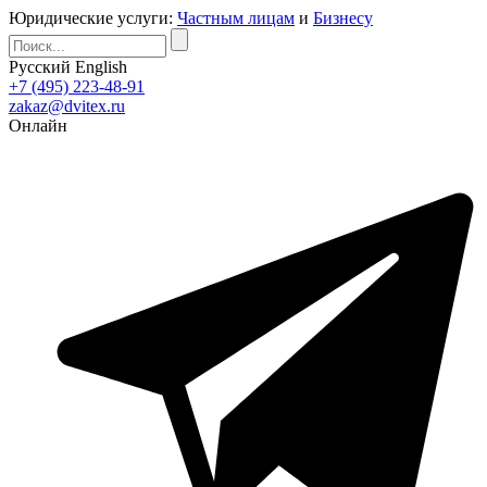
Юридические услуги:
Частным лицам
и
Бизнесу
Русский
English
+7 (495) 223-48-91
zakaz@dvitex.ru
Онлайн