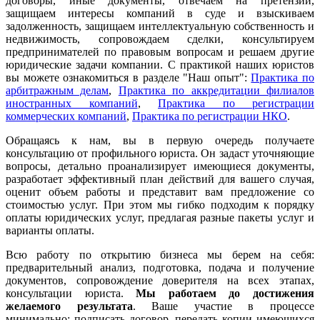
договоры, иные документы, отвечаем на претензии,
защищаем интересы компаний в суде и взыскиваем
задолженность, защищаем интеллектуальную собственность и
недвижимость, сопровождаем сделки, консультируем
предпринимателей по правовым вопросам и решаем другие
юридические задачи компании. С практикой наших юристов
вы можете ознакомиться в разделе "Наш опыт":
Практика по
арбитражным делам
,
Практика по аккредитации филиалов
иностранных компаний
,
Практика по регистрации
коммерческих компаний
,
Практика по регистрации НКО
.
Обращаясь к нам, вы в первую очередь получаете
консультацию от профильного юриста. Он задаст уточняющие
вопросы, детально проанализирует имеющиеся документы,
разработает эффективный план действий для вашего случая,
оценит объем работы и представит вам предложение со
стоимостью услуг. При этом мы гибко подходим к порядку
оплаты юридических услуг, предлагая разные пакеты услуг и
варианты оплаты.
Всю работу по открытию бизнеса мы берем на себя:
предварительный анализ, подготовка, подача и получение
документов, сопровождение доверителя на всех этапах,
консультации юриста.
Мы работаем
до достижения
желаемого результата
. Ваше участие в процессе
минимально: подписать договор, передать копии имеющихся