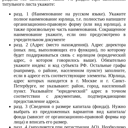
титульного листа укажите:
разд. 1 (Наименование на русском языке). Укажите
полное наименование юрлица, т.е. полностью напишите
организационно-правовую форму (или вид юрлица), а
также произвольную часть наименования. Сокращенное
наименование укажите, если оно предусмотрено в
учредительном документе
разд. 2 (Адрес (место нахождения)). Адрес директора
(иных лиц, выполняющих его функции), по которому
будет поддерживаться связь с юрлицом (юридический
адрес, о котором говорилось выше). Обязательно
укажите индекс и код субъекта РФ. Остальные графы
(например, о районе, населенном пункте) заполните,
если в адресе есть соответствующие элементы. Юрлица,
адрес которых находится в г. Москве и г. Санкт-
Петербурге, не указывают: район, город, населенный
пункт. Указывайте “юридический” адрес в точном
соответствии с документами, подтверждающими
предоставление адреса.
разд. 3 (Сведения о размере капитала (фонда)). Нужно
выбрать из предложенных вариантов вид капитала/
фонда (зависит от организационно-правовой формы юр
лица) и вписать его размер.
разд. 4 (заполняется при регистрации АО). Необходимо