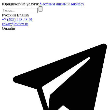
Юридические услуги:
Частным лицам
и
Бизнесу
Русский
English
+7 (495) 223-48-91
zakaz@dvitex.ru
Онлайн