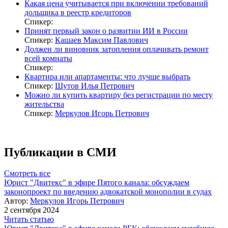
Какая цена учитывается при включении требований
дольщика в реестр кредиторов
Спикер:
Принят первый закон о развитии ИИ в России
Спикер:
Кашаев Максим Павлович
Должен ли виновник затопления оплачивать ремонт
всей комнаты
Спикер:
Квартира или апартаменты: что лучше выбрать
Спикер:
Шутов Илья Петрович
Можно ли купить квартиру без регистрации по месту
жительства
Спикер:
Меркулов Игорь Петрович
Публикации в СМИ
Смотреть все
Юрист "Двитекс" в эфире Пятого канала: обсуждаем
законопроект по введению адвокатской монополии в судах
Автор:
Меркулов Игорь Петрович
2 сентября 2024
Читать статью