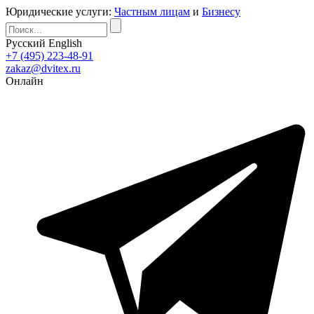
Юридические услуги:
Частным лицам
и
Бизнесу
Русский
English
+7 (495) 223-48-91
zakaz@dvitex.ru
Онлайн