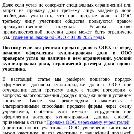
Даже если устав не содержит специальных ограничений или
запрет на продажу доли третьему лицу, владельцу доли
необходимо учитывать, что при продаже доли в ООО
третьему лицу участники общества пользуются правом
преимущественной покупки.
Уставом право
преимущественной покупки доли может быть ограничено
(см.
изменения Закона об ООО с 01.09.2025 года
).
Поэтому если вы решили продать долю в ООО, то перед
началом оформления купли-продажи доли в ООО
проверьте устав на наличие в нем ограничений, условий
купли-продажи доли, ограничений размера доли одного
участника.
В настоящей статье мы разберем пошагово порядок
оформления договора купли-продажи доли в ООО при
отчуждении доли третьему лицу, а также поговорим о
вопросах налогообложения дохода с продажи доли в уставном
капитале. Также мы рекомендуем ознакомиться с
альтернативными способами продажи фирмы через смену
учредителей, особенно если имеются затруднения при
оформлении договора купли-продажи, данные способы
приведены в статье “
Продажа ООО через
смену учредителей
”
(принятие нового участника в ООО, увеличение капитала и
выход участника; выход участника с дальнейшей продажей