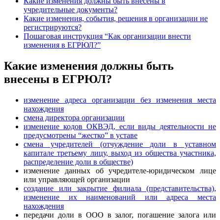
Какие изменения должны быть внесены в
учредительные документы?
Какие изменения, события, решения в организации не
регистрируются?
Пошаговая инструкция “Как организации внести
изменения в ЕГРЮЛ?”
Какие изменения должны быть
внесены в ЕГРЮЛ?
изменение адреса организации без изменения места
нахождения
смена директора организации
изменение кодов ОКВЭД, если виды деятельности не
предусмотрены “жестко” в уставе
смена учредителей (отчуждение доли в уставном
капитале третьему лицу, выход из общества участника,
распределение доли в обществе)
изменение данных об учредителе-юридическом лице
или управляющей организации
создание или закрытие филиала (представительства),
изменение их наименований или адреса места
нахождения
передачи доли в ООО в залог, погашение залога или