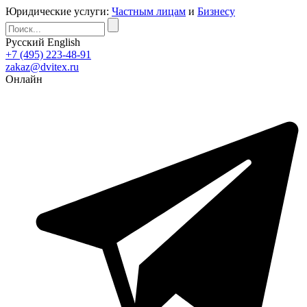
Юридические услуги:
Частным лицам
и
Бизнесу
Русский
English
+7 (495) 223-48-91
zakaz@dvitex.ru
Онлайн