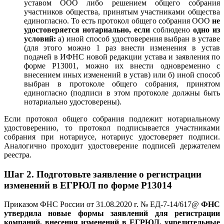
уставом ООО либо решением общего собрания
участников общества, принятым участниками общества
единогласно. То есть протокол общего собрания ООО
не
удостоверяется нотариально, если
соблюдено
одно из
условий:
а) иной способ удостоверения выбран в уставе
(для этого можно 1 раз внести изменения в устав
подачей в ИФНС новой редакции устава и заявления по
форме Р13001, можно их внести одновременно с
внесением иных изменений в устав) или б) иной способ
выбран в протоколе общего собрания, принятом
единогласно (подписи в этом протоколе должны быть
нотариально удостоверены).
Если протокол общего собрания подлежит нотариальному
удостоверению, то протокол подписывается участниками
собрания при нотариусе, нотариус удостоверяет подписи.
Аналогично проходит удостоверение подписей держателем
реестра.
Шаг 2.
Подготовьте заявление о регистрации
изменений в ЕГРЮЛ по форме Р13014
Приказом ФНС России от 31.08.2020 г. № ЕД-7-14/617@
ФНС
утвердила новые формы заявлений для регистрации
компаний, внесения изменений в ЕГРЮЛ, учредительные