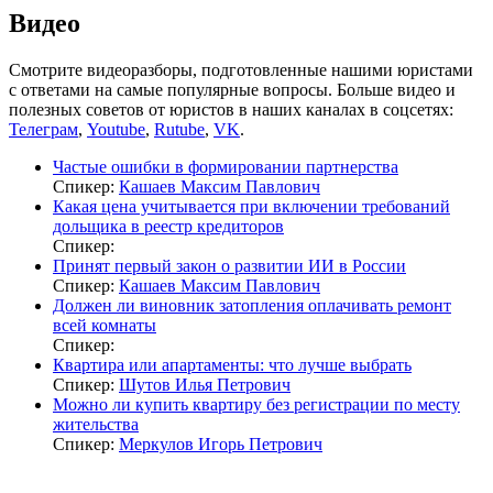
Видео
Смотрите видеоразборы, подготовленные нашими юристами
с ответами на самые популярные вопросы. Больше видео и
полезных советов от юристов в наших каналах в соцсетях:
Телеграм
,
Youtube
,
Rutube
,
VK
.
Частые ошибки в формировании партнерства
Спикер:
Кашаев Максим Павлович
Какая цена учитывается при включении требований
дольщика в реестр кредиторов
Спикер:
Принят первый закон о развитии ИИ в России
Спикер:
Кашаев Максим Павлович
Должен ли виновник затопления оплачивать ремонт
всей комнаты
Спикер:
Квартира или апартаменты: что лучше выбрать
Спикер:
Шутов Илья Петрович
Можно ли купить квартиру без регистрации по месту
жительства
Спикер:
Меркулов Игорь Петрович