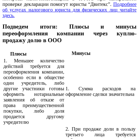
проверке декларации помогут юристы “Двитекс”.
Подробнее
об услугах налогового юриста для физических лиц читайте
здесь.
Подведем итоги:
Плюсы и минусы
переоформления компании через куплю-
продажу долю в ООО
Минусы
Плюсы
1. Меньшее количество
действий требуется для
переоформления компании,
особенно если в обществе
один учредитель, либо
другие участники готовы
1. Сумма расходов на
оформить нотариальные
оформление сделки значительна
заявления об отказе от
права преимущественной
покупки, либо доля
продается другому
учредителю
2. При продаже доли в пользу
третьего лица требуется