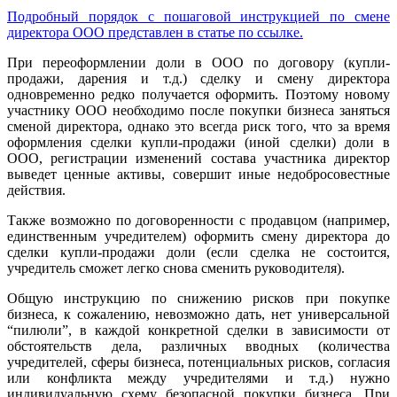
Подробный порядок с пошаговой инструкцией по смене
директора ООО представлен в статье по ссылке.
При переоформлении доли в ООО по договору (купли-
продажи, дарения и т.д.) сделку и смену директора
одновременно редко получается оформить. Поэтому новому
участнику ООО необходимо после покупки бизнеса заняться
сменой директора, однако это всегда риск того, что за время
оформления сделки купли-продажи (иной сделки) доли в
ООО, регистрации изменений состава участника директор
выведет ценные активы, совершит иные недобросовестные
действия.
Также возможно по договоренности с продавцом (например,
единственным учредителем) оформить смену директора до
сделки купли-продажи доли (если сделка не состоится,
учредитель сможет легко снова сменить руководителя).
Общую инструкцию по снижению рисков при покупке
бизнеса, к сожалению, невозможно дать, нет универсальной
“пилюли”, в каждой конкретной сделки в зависимости от
обстоятельств дела, различных вводных (количества
учредителей, сферы бизнеса, потенциальных рисков, согласия
или конфликта между учредителями и т.д.) нужно
индивидуальную схему безопасной покупки бизнеса. При