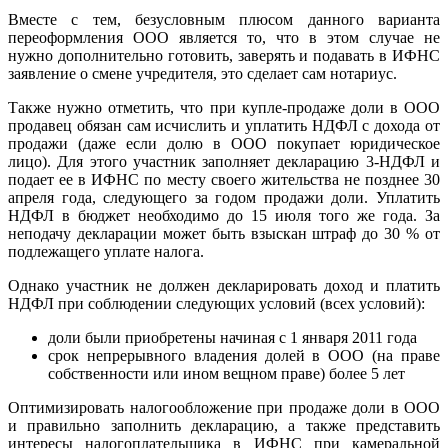
Вместе с тем, безусловным плюсом данного варианта
переоформления ООО является то, что в этом случае не
нужно дополнительно готовить, заверять и подавать в ИФНС
заявление о смене учредителя, это сделает сам нотариус.
Также нужно отметить, что при купле-продаже доли в ООО
продавец обязан сам исчислить и уплатить НДФЛ с дохода от
продажи (даже если долю в ООО покупает юридическое
лицо). Для этого участник заполняет декларацию 3-НДФЛ и
подает ее в ИФНС по месту своего жительства не позднее 30
апреля года, следующего за годом продажи доли. Уплатить
НДФЛ в бюджет необходимо до 15 июля того же года. За
неподачу декларации может быть взыскан штраф до 30 % от
подлежащего уплате налога.
Однако участник не должен декларировать доход и платить
НДФЛ при соблюдении следующих условий (всех условий):
доли были приобретены начиная с 1 января 2011 года
срок непрерывного владения долей в ООО (на праве
собственности или ином вещном праве) более 5 лет
Оптимизировать налогообложение при продаже доли в ООО
и правильно заполнить декларацию, а также представить
интересы налогоплательщика в ИФНС при камеральной