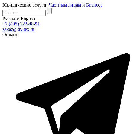
Юридические услуги:
Частным лицам
и
Бизнесу
Русский
English
+7 (495) 223-48-91
zakaz@dvitex.ru
Онлайн