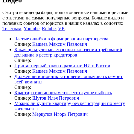
Смотрите видеоразборы, подготовленные нашими юристами
с ответами на самые популярные вопросы. Больше видео и
полезных советов от юристов в наших каналах в соцсетях:
Телеграм
,
Youtube
,
Rutube
,
VK
.
Частые ошибки в формировании партнерства
Спикер:
Кашаев Максим Павлович
Какая цена учитывается при включении требований
дольщика в реестр кредиторов
Спикер:
Принят первый закон о развитии ИИ в России
Спикер:
Кашаев Максим Павлович
Должен ли виновник затопления оплачивать ремонт
всей комнаты
Спикер:
Квартира или апартаменты: что лучше выбрать
Спикер:
Шутов Илья Петрович
Можно ли купить квартиру без регистрации по месту
жительства
Спикер:
Меркулов Игорь Петрович