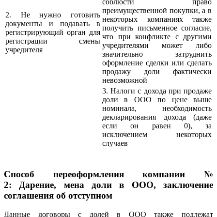
соблюсти право
преимущественной покупки, а в
2. Не нужно готовить
некоторых компаниях также
документы и подавать в
получить письменное согласие,
регистрирующий орган для
что при конфликте с другими
регистрации смены
учредителями может либо
учредителя
значительно затруднить
оформление сделки или сделать
продажу доли фактически
невозможной
3. Налоги с дохода при продаже
доли в ООО по цене выше
номинала, необходимость
декларирования дохода (даже
если он равен 0), за
исключением некоторых
случаев
Способ переоформления компании №
2:
Дарение, мена доли в ООО, заключение
соглашения об отступном
Данные договоры с долей в ООО также подлежат