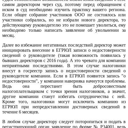
самим директором через суд, поэтому перед обращением с
иском в суд необходимо изучить практику вашего региона.
Если общее собрание участников ООО не состоялось или
участники собрались, но не избрали нового директора, то
действующему руководителю это не помешает уволиться, ему
необходимо только написать заявление об увольнении за
месяц.
Далее во избежание негативных последствий директор может
инициировать внесение в ЕГРЮЛ записи о недостоверности
сведений о руководителе (такая возможность появилась у
бывших директоров с 2016 года). А это чревато для компании
неприятными последствиями. В этом случае налоговики
внесут в госреестр запись о недостоверности сведений о
руководителе компании. Если в ЕГРЮЛ появится запись "о
недостоверности", у компании наверняка начнутся проблемы.
Ведь она перестанет быть добросовестным
налогоплательщиком с точки зрения налоговиков, а значит,
другие компании станут избегать сотрудничества с ней.
Кроме того, налоговики могут исключить компанию из
ЕГРЮЛ при непредоставлении достоверных сведений в
течение 6 месяцев.
В любом случае директору следует поторопиться и подать в
регистрирующий орган заявление по форме № Р34001, ведь