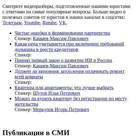
Смотрите видеоразборы, подготовленные нашими юристами
с ответами на самые популярные вопросы. Больше видео и
полезных советов от юристов в наших каналах в соцсетях:
Телеграм
,
Youtube
,
Rutube
,
VK
.
Частые ошибки в формировании партнерства
Спикер:
Кашаев Максим Павлович
Какая цена учитывается при включении требований
дольщика в реестр кредиторов
Спикер:
Принят первый закон о развитии ИИ в России
Спикер:
Кашаев Максим Павлович
Должен ли виновник затопления оплачивать ремонт
всей комнаты
Спикер:
Квартира или апартаменты: что лучше выбрать
Спикер:
Шутов Илья Петрович
Можно ли купить квартиру без регистрации по месту
жительства
Спикер:
Меркулов Игорь Петрович
Публикации в СМИ