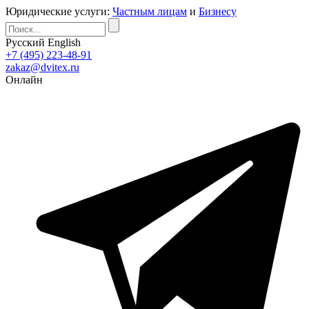
Юридические услуги:
Частным лицам
и
Бизнесу
Русский
English
+7 (495) 223-48-91
zakaz@dvitex.ru
Онлайн