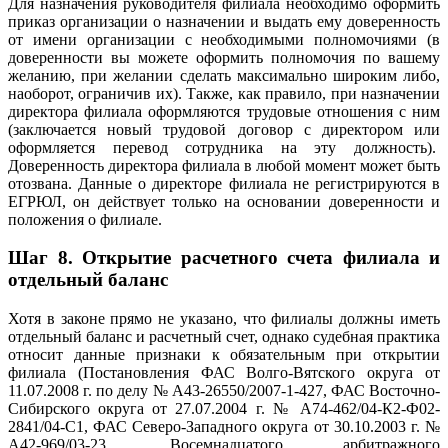
Для назначения руководителя филиала необходимо оформить
приказ организации о назначении и выдать ему доверенность
от имени организации с необходимыми полномочиями (в
доверенности вы можете оформить полномочия по вашему
желанию, при желании сделать максимально широким либо,
наоборот, ограничив их). Также, как правило, при назначении
директора филиала оформляются трудовые отношения с ним
(заключается новый трудовой договор с директором или
оформляется перевод сотрудника на эту должность).
Доверенность директора филиала в любой момент может быть
отозвана. Данные о директоре филиала не регистрируются в
ЕГРЮЛ, он действует только на основании доверенности и
положения о филиале.
Шаг 8.
Открытие расчетного счета филиала и
отдельный баланс
Хотя в законе прямо не указано, что филиалы должны иметь
отдельный баланс и расчетный счет, однако судебная практика
относит данные признаки к обязательным при открытии
филиала (Постановления ФАС Волго-Вятского округа от
11.07.2008 г. по делу № А43-26550/2007-1-427, ФАС Восточно-
Сибирского округа от 27.07.2004 г. № А74-462/04-К2-Ф02-
2841/04-С1, ФАС Северо-Западного округа от 30.10.2003 г. №
А42-969/03-23, Восемнадцатого арбитражного