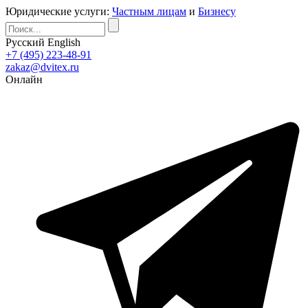
Юридические услуги:
Частным лицам
и
Бизнесу
Русский
English
+7 (495) 223-48-91
zakaz@dvitex.ru
Онлайн