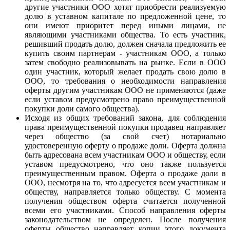
другие участники ООО хотят приобрести реализуемую
долю в уставном капитале по предложенной цене, то
они имеют приоритет перед иными лицами, не
являющими участниками общества. То есть участник,
решивший продать долю, должен сначала предложить ее
купить своим партнерам - участникам ООО, а только
затем свободно реализовывать на рынке. Если в ООО
один участник, который желает продать свою долю в
ООО, то требования о необходимости направления
оферты другим участникам ООО не применяются (даже
если уставом предусмотрено право преимущественной
покупки доли самого общества).
Исходя из общих требований закона, для соблюдения
права преимущественной покупки продавец направляет
через общество (за свой счет) нотариально
удостоверенную оферту о продаже доли. Оферта должна
быть адресована всем участникам ООО и обществу, если
уставом предусмотрено, что оно также пользуется
преимущественным правом. Оферта о продаже доли в
ООО, несмотря на то, что адресуется всем участникам и
обществу, направляется только обществу. С момента
получения обществом оферта считается полученной
всеми его участниками. Способ направления оферты
законодательством не определен. После получения
оферты общество направляет копии этого документа