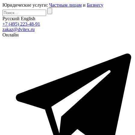
Юридические услуги:
Частным лицам
и
Бизнесу
Русский
English
+7 (495) 223-48-91
zakaz@dvitex.ru
Онлайн