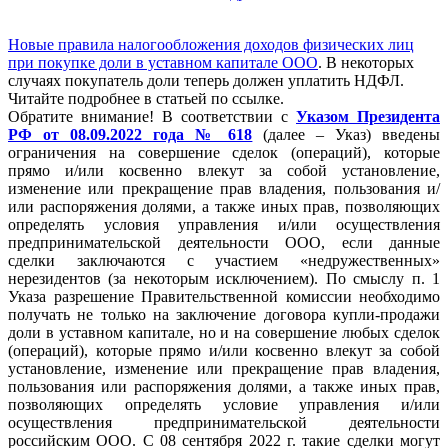
Новые правила налогообложения доходов физических лиц
при покупке доли в уставном капитале ООО
. В некоторых
случаях покупатель доли теперь должен уплатить НДФЛ.
Читайте подробнее в статьей по ссылке.
Обратите внимание! В соответствии с
Указом Президента
РФ от 08.09.2022 года № 618
(далее – Указ) введены
ограничения на совершение сделок (операций), которые
прямо и/или косвенно влекут за собой установление,
изменение или прекращение прав владения, пользования и/
или распоряжения долями, а также иных прав, позволяющих
определять условия управления и/или осуществления
предпринимательской деятельности ООО, если данные
сделки заключаются с участием «недружественных»
нерезидентов (за некоторым исключением). По смыслу п. 1
Указа разрешение Правительственной комиссии необходимо
получать не только на заключение договора купли-продажи
доли в уставном капитале, но и на совершение любых сделок
(операций), которые прямо и/или косвенно влекут за собой
установление, изменение или прекращение прав владения,
пользования или распоряжения долями, а также иных прав,
позволяющих определять условие управления и/или
осуществления предпринимательской деятельности
российским ООО. С 08 сентября 2022 г. такие сделки могут