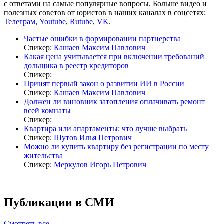
с ответами на самые популярные вопросы. Больше видео и
полезных советов от юристов в наших каналах в соцсетях:
Телеграм
,
Youtube
,
Rutube
,
VK
.
Частые ошибки в формировании партнерства
Спикер:
Кашаев Максим Павлович
Какая цена учитывается при включении требований
дольщика в реестр кредиторов
Спикер:
Принят первый закон о развитии ИИ в России
Спикер:
Кашаев Максим Павлович
Должен ли виновник затопления оплачивать ремонт
всей комнаты
Спикер:
Квартира или апартаменты: что лучше выбрать
Спикер:
Шутов Илья Петрович
Можно ли купить квартиру без регистрации по месту
жительства
Спикер:
Меркулов Игорь Петрович
Публикации в СМИ
Смотреть все