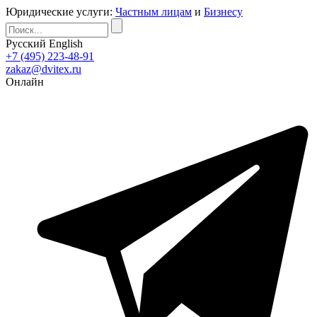
Юридические услуги:
Частным лицам
и
Бизнесу
Русский
English
+7 (495) 223-48-91
zakaz@dvitex.ru
Онлайн