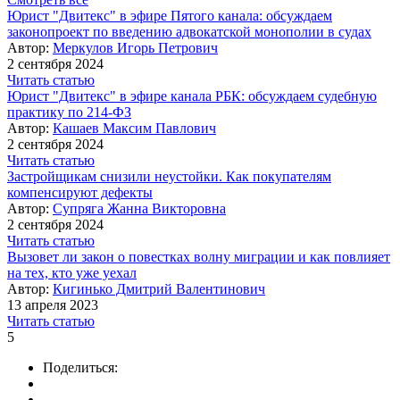
Юрист "Двитекс" в эфире Пятого канала: обсуждаем
законопроект по введению адвокатской монополии в судах
Автор:
Меркулов Игорь Петрович
2 сентября 2024
Читать статью
Юрист "Двитекс" в эфире канала РБК: обсуждаем судебную
практику по 214-ФЗ
Автор:
Кашаев Максим Павлович
2 сентября 2024
Читать статью
Застройщикам снизили неустойки. Как покупателям
компенсируют дефекты
Автор:
Супряга Жанна Викторовна
2 сентября 2024
Читать статью
Вызовет ли закон о повестках волну миграции и как повлияет
на тех, кто уже уехал
Автор:
Кигинько Дмитрий Валентинович
13 апреля 2023
Читать статью
5
Поделиться: