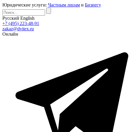
Юридические услуги:
Частным лицам
и
Бизнесу
Русский
English
+7 (495) 223-48-91
zakaz@dvitex.ru
Онлайн