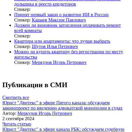
дольщика в реестр кредиторов
Спикер:
Принят первый закон о развитии ИИ в России
Спикер:
Кашаев Максим Павлович
Должен ли виновник затопления оплачивать ремонт
всей комнаты
Спикер:
Квартира или апартаменты: что лучше выбрать
Спикер:
Шутов Илья Петрович
Можно ли купить квартиру без регистрации по месту
жительства
Спикер:
Меркулов Игорь Петрович
Публикации в СМИ
Смотреть все
Юрист "Двитекс" в эфире Пятого канала: обсуждаем
законопроект по введению адвокатской монополии в судах
Автор:
Меркулов Игорь Петрович
2 сентября 2024
Читать статью
Юрист "Двитекс" в эфире канала РБК: обсуждаем судебную