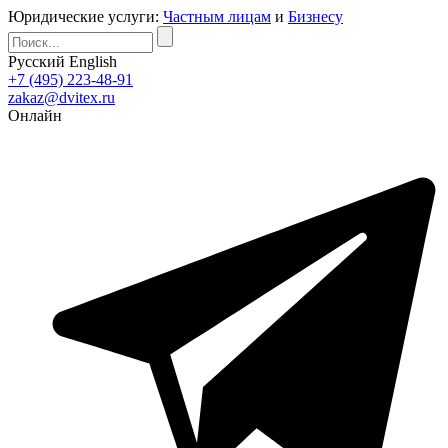
Юридические услуги:
Частным лицам
и
Бизнесу
Русский
English
+7 (495) 223-48-91
zakaz@dvitex.ru
Онлайн