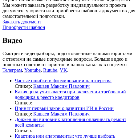
Мы можете заказать разработку индивидуального проекта
документа у юриста или приобрести шаблоны документов для
самостоятельной подготовки.
Заказать документ
Приобрести шаблон
Видео
Смотрите видеоразборы, подготовленные нашими юристами
с ответами на самые популярные вопросы. Больше видео и
полезных советов от юристов в наших каналах в соцсетях:
Телеграм
,
Youtube
,
Rutube
,
VK
.
Частые ошибки в формировании партнерства
Спикер:
Кашаев Максим Павлович
Какая цена учитывается при включении требований
дольщика в реестр кредиторов
Спикер:
Принят первый закон о развитии ИИ в России
Спикер:
Кашаев Максим Павлович
Должен ли виновник затопления оплачивать ремонт
всей комнаты
Спикер:
Квартира или апартаменты: что лучше выбрать