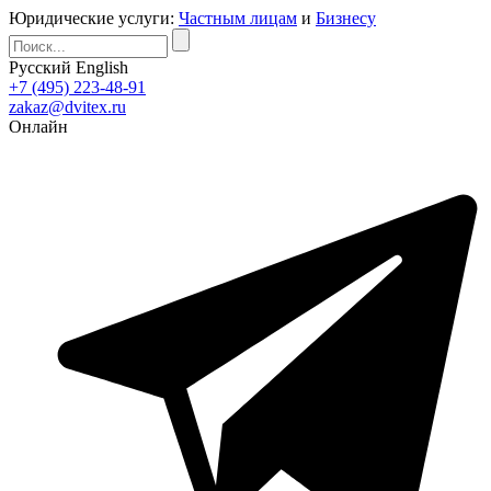
Юридические услуги:
Частным лицам
и
Бизнесу
Русский
English
+7 (495) 223-48-91
zakaz@dvitex.ru
Онлайн