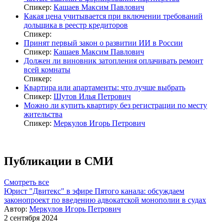
Спикер:
Кашаев Максим Павлович
Какая цена учитывается при включении требований
дольщика в реестр кредиторов
Спикер:
Принят первый закон о развитии ИИ в России
Спикер:
Кашаев Максим Павлович
Должен ли виновник затопления оплачивать ремонт
всей комнаты
Спикер:
Квартира или апартаменты: что лучше выбрать
Спикер:
Шутов Илья Петрович
Можно ли купить квартиру без регистрации по месту
жительства
Спикер:
Меркулов Игорь Петрович
Публикации в СМИ
Смотреть все
Юрист "Двитекс" в эфире Пятого канала: обсуждаем
законопроект по введению адвокатской монополии в судах
Автор:
Меркулов Игорь Петрович
2 сентября 2024