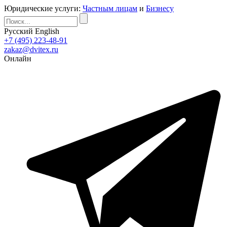
Юридические услуги:
Частным лицам
и
Бизнесу
Русский
English
+7 (495) 223-48-91
zakaz@dvitex.ru
Онлайн