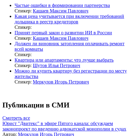
Частые ошибки в формировании партнерства
Спикер:
Кашаев Максим Павлович
Какая цена учитывается при включении требований
дольщика в реестр кредиторов
Спикер:
Принят первый закон о развитии ИИ в России
Спикер:
Кашаев Максим Павлович
Должен ли виновник затопления оплачивать ремонт
всей комнаты
Спикер:
Квартира или апартаменты: что лучше выбрать
Спикер:
Шутов Илья Петрович
Можно ли купить квартиру без регистрации по месту
жительства
Спикер:
Меркулов Игорь Петрович
Публикации в СМИ
Смотреть все
Юрист "Двитекс" в эфире Пятого канала: обсуждаем
законопроект по введению адвокатской монополии в судах
Автор:
Меркулов Игорь Петрович