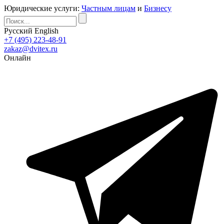
Юридические услуги:
Частным лицам
и
Бизнесу
Русский
English
+7 (495) 223-48-91
zakaz@dvitex.ru
Онлайн