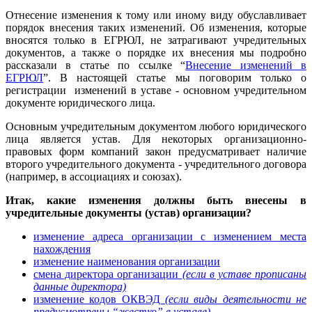
Отнесение изменения к тому или иному виду обуславливает
порядок внесения таких изменений. Об изменения, которые
вносятся только в ЕГРЮЛ, не затрагивают учредительных
документов, а также о порядке их внесения мы подробно
рассказали в статье по ссылке “
Внесение изменений в
ЕГРЮЛ
”. В настоящей статье мы поговорим только о
регистрации изменений в уставе - основном учредительном
документе юридического лица.
Основным учредительным документом любого юридического
лица является устав. Для некоторых организационно-
правовых форм компаний закон предусматривает наличие
второго учредительного документа - учредительного договора
(например, в ассоциациях и союзах).
Итак, какие
изменения должны быть внесены в
учредительные документы (устав) организации?
изменение адреса организации с изменением места
нахождения
изменение наименования организации
смена директора организации
(если в уставе прописаны
данные директора)
изменение кодов ОКВЭД
(если виды деятельности не
предусмотрены “жестко” в уставе)