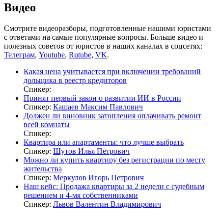
Видео
Смотрите видеоразборы, подготовленные нашими юристами
с ответами на самые популярные вопросы. Больше видео и
полезных советов от юристов в наших каналах в соцсетях:
Телеграм
,
Youtube
,
Rutube
,
VK
.
Какая цена учитывается при включении требований
дольщика в реестр кредиторов
Спикер:
Принят первый закон о развитии ИИ в России
Спикер:
Кашаев Максим Павлович
Должен ли виновник затопления оплачивать ремонт
всей комнаты
Спикер:
Квартира или апартаменты: что лучше выбрать
Спикер:
Шутов Илья Петрович
Можно ли купить квартиру без регистрации по месту
жительства
Спикер:
Меркулов Игорь Петрович
Наш кейс: Продажа квартиры за 2 недели с судебным
решением и 4-мя собственниками
Спикер:
Львов Валентин Владимирович