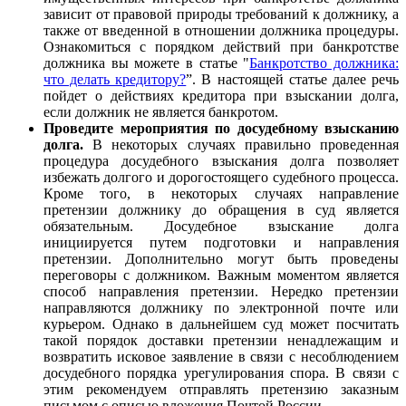
зависит от правовой природы требований к должнику, а
также от введенной в отношении должника процедуры.
Ознакомиться с порядком действий при банкротстве
должника вы можете в статье "
Банкротство должника:
что делать кредитору?
”. В настоящей статье далее речь
пойдет о действиях кредитора при взыскании долга,
если должник не является банкротом.
Проведите мероприятия по досудебному взысканию
долга.
В некоторых случаях правильно проведенная
процедура досудебного взыскания долга позволяет
избежать долгого и дорогостоящего судебного процесса.
Кроме того, в некоторых случаях направление
претензии должнику до обращения в суд является
обязательным. Досудебное взыскание долга
инициируется путем подготовки и направления
претензии. Дополнительно могут быть проведены
переговоры с должником. Важным моментом является
способ направления претензии. Нередко претензии
направляются должнику по электронной почте или
курьером. Однако в дальнейшем суд может посчитать
такой порядок доставки претензии ненадлежащим и
возвратить исковое заявление в связи с несоблюдением
досудебного порядка урегулирования спора. В связи с
этим рекомендуем отправлять претензию заказным
письмом с описью вложения Почтой России.