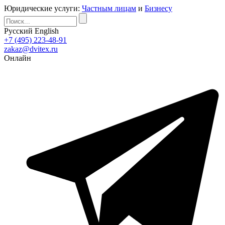
Юридические услуги:
Частным лицам
и
Бизнесу
Русский
English
+7 (495) 223-48-91
zakaz@dvitex.ru
Онлайн