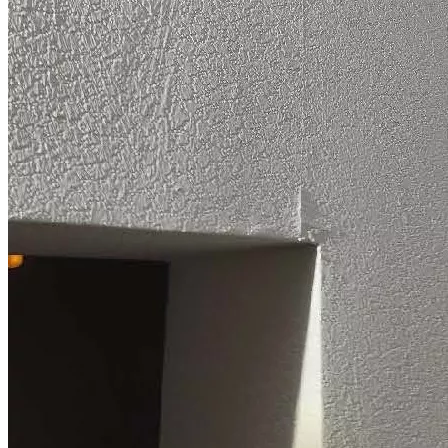
Всего взыскано
838 514 руб.
Спор о качестве строительства (ЖК "Скандинавия")
Дело выиграно
Всего взыскано
1 017 877 руб.
Смотреть все выигранные дела
Ответы на некоторые вопросы
дольщиков по спорам с
застройщиками
Как понять, имеются ли в квартире строительные недостатки?
Некоторые строительные недостатки являются явными и для
их выявления не требуется специальных знаний и
оборудования (дефекты отделки, трещины в стяжке, явные
неровности стен и т.д.). Однако в боль...
Можно ли определить стоимость устранения строительных