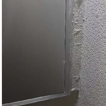
Видео
Смотрите видеоразборы, подготовленные нашими юристами
с ответами на самые популярные вопросы. Больше видео и
полезных советов от юристов в наших каналах в соцсетях:
Телеграм
,
Youtube
,
Rutube
,
VK
.
Какая цена учитывается при включении требований
дольщика в реестр кредиторов
Спикер:
Принят первый закон о развитии ИИ в России
Спикер:
Кашаев Максим Павлович
Должен ли виновник затопления оплачивать ремонт
всей комнаты
Спикер:
Квартира или апартаменты: что лучше выбрать
Спикер:
Шутов Илья Петрович
Можно ли купить квартиру без регистрации по месту
жительства
Спикер:
Меркулов Игорь Петрович
Наш кейс: Продажа квартиры за 2 недели с судебным
решением и 4-мя собственниками
Спикер:
Львов Валентин Владимирович