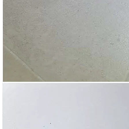
Подробнее
Приемка квартиры - ЖК Кронштадтский 9, ГК ПИК
Долевое
строительство
Приемка объекта по ДДУ. Недостатки качества.
8
1024
9 мин
12 сентября 2025
Подробнее
×
+7 (495) 223-48-91
119180, пер. 1-й Голутвинский,
д. 3-5, стр. 1, 1 этаж
Мы в соц. сетях
•
Онлайн: