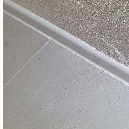
Долевое строительство
Защита прав потребителей
Налоги физических лиц
Наследство
Недвижимость
Семейное право
Спорт
Судебные споры
Трудовое право
Юридические калькуляторы
Приемка квартиры и строительная экспертиза в ЖК
"Люблинский парк"
Долевое строительство
Приемка объекта
по ДДУ. Недостатки качества.
17
2028
15 мин
19 сентября 2025
Подробнее
Приемка квартиры - ЖК Северная долина, г. Санкт-Петербург,
ГК Главстрой
Долевое строительство
Приемка объекта по
ДДУ. Недостатки качества.
7
1162
10 мин
12 сентября 2025