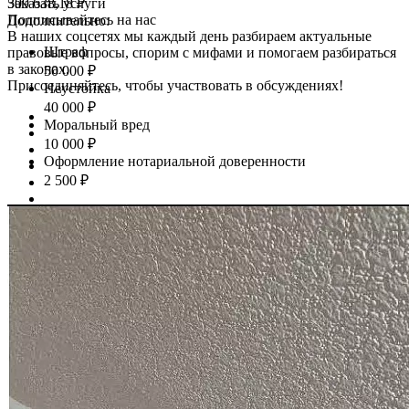
509 638,18 ₽
Заказать услуги
Подписывайтесь на нас
Дополнительно:
В наших соцсетях мы каждый день разбираем актуальные
Штраф
правовые вопросы, спорим с мифами и помогаем разбираться
в законах.
50 000 ₽
Присоединяйтесь, чтобы участвовать в обсуждениях!
Неустойка
40 000 ₽
Моральный вред
10 000 ₽
Оформление нотариальной доверенности
2 500 ₽
Предыдущая статья
Приемка квартиры - ЖК Magnifika Residence, г. Санкт-
Петербург, ГК ФСК
Следующая статья
Приемка квартиры - ЖК Гавань капитанов, г. Санкт-
Петербург, ГК Лидер групп
Рекомендуемые статьи
Все публикации
Показать все
Банкротство гражданина
Бизнес