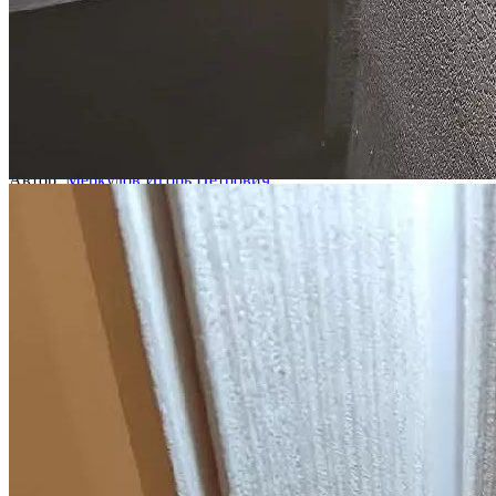
Публикации в СМИ
Смотреть все
Юрист "Двитекс" в эфире Пятого канала: обсуждаем
законопроект по введению адвокатской монополии в судах
Автор:
Меркулов Игорь Петрович
2 сентября 2024
Читать статью
Юрист "Двитекс" в эфире канала РБК: обсуждаем судебную
практику по 214-ФЗ
Автор:
Кашаев Максим Павлович
2 сентября 2024
Читать статью
Застройщикам снизили неустойки. Как покупателям
компенсируют дефекты
Автор:
Супряга Жанна Викторовна
2 сентября 2024
Читать статью
Вызовет ли закон о повестках волну миграции и как повлияет
на тех, кто уже уехал
Автор:
Кигинько Дмитрий Валентинович