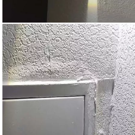
недостатков без проведения осмотра, по фото/видео?
В связи с тем, что для выявления всех строительных
недостатков специалисту необходимо проводить
инструментальные измерения, предварительный анализ
недостатков на предмет их наличия по фото/видео в...
Можно ли взыскать стоимость устранения строительных
недостатков, если в акте приема-передачи квартиры
присутствует положение о том, что претензии к застройщику
отсутствуют?
Согласно ст. 756 ГК РФ, а также ст. 7 Федерального закона от
30.12.2004 № 214-ФЗ (ред. от 31.12.2017) "Об участии в
долевом строительстве многоквартирных домов и иных
объектов недвижимости и...
Можно ли делать ремонт в квартире, если я обратился в суд с
иском о взыскании компенсации за дефекты в отделке?
В связи с тем, что в ходе судебного процесса застройщик
может ходатайствовать о проведении судебной строительно-
технической экспертизы или суд может назначить судебную
экспертизу по своей инициати...
Может ли суд снизить стоимость устранения строительных
недостатков по своему устранению?
Нет, суд при вынесении решения должен руководствоваться
заключением специалиста или судебного эксперта, в случае
проведения судебной экспертизы. В связи с тем, что суд не
обладает специальными поз...