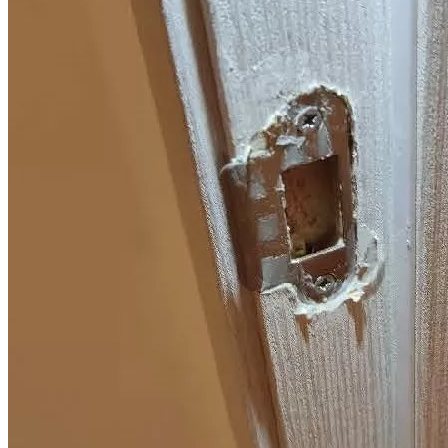
13 апреля 2023
Читать статью
Акции
Все акции и скидки
Скидка
Соседи
Скидка на юридические услуги до 30 % дольщикам из одного
жилого комплекса
Узнать подробнее
1
Поделиться:
Публикуем только проверенную информацию
Комментарии (0)
Банкротство гражданина
Бизнес
Долевое строительство