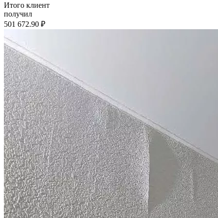
Итого клиент
получил
501 672.90 ₽
Наша судебная практика по спорам о
качестве отделки с застройщиками
Спор о качестве строительства (ЖК "Переделкино Ближнее")
Дело выиграно
Всего взыскано
865 775 руб.
Спор о качестве строительства с ООО "СЗ "Нагатино-1"
Дело выиграно
Всего взыскано
1 460 355 руб.
Спор о качестве строительства (ЖК "Жулебино парк")
Дело выиграно