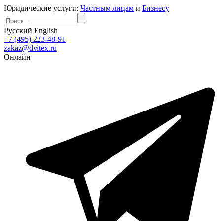
Юридические услуги:
Частным лицам
и
Бизнесу
Русский
English
+7 (495) 223-48-91
zakaz@dvitex.ru
Онлайн