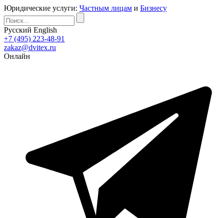
Юридические услуги:
Частным лицам
и
Бизнесу
Русский
English
+7 (495) 223-48-91
zakaz@dvitex.ru
Онлайн