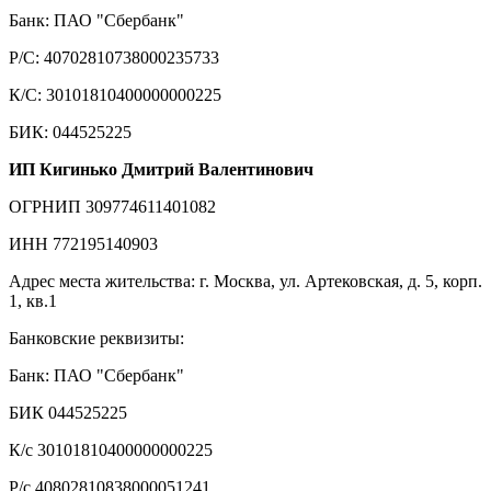
Банк: ПАО "Сбербанк"
Р/С: 40702810738000235733
К/С: 30101810400000000225
БИК: 044525225
ИП Кигинько Дмитрий Валентинович
ОГРНИП 309774611401082
ИНН 772195140903
Адрес места жительства: г. Москва, ул. Артековская, д. 5, корп.
1, кв.1
Банковские реквизиты:
Банк: ПАО "Сбербанк"
БИК 044525225
К/с 30101810400000000225
Р/с 40802810838000051241