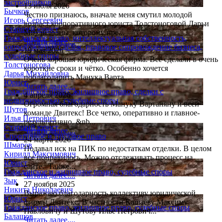
застройщиков
13 июля 2026
Бычков
Честно признаюсь, вначале меня смутил молодой
Игорь Сергеевич
возраст корпоративного юриста Толстоноговой Дарьи
Старший юрист
Михайловны, которому пре...
Гражданское право, интеллектуальная собственность,
Читать далее....
сопровождение сделок, правовое сопровождение бизнеса,
19 мая 2026
судебные споры
Очень хорошая юридическая фирма. Всё сделали в очень
Толстоногова
короткие сроки и чётко. Особенно хочется
Дарья Михайловна
поблагодарить Манука Варта...
Юрист
Читать далее....
Гражданское право, жилищное право, сделки с
4 апреля 2026
недвижимостью, судебные споры
Огромная благодарность Мануку Вартаняну и всей
Шутов
команде Двитекс! Все четко, оперативно и главное-
Илья Петрович
результативно. &nb...
Старший юрист
Читать далее....
Спортивное и трудовое право
24 марта 2026
Шмаров
Подавал иск на ПИК по недостаткам отделки. В целом
Кирилл Максимович
все понравилось. Можно отслеживать процесс на
Юрист
сайте. Также...
Гражданское и жилищное право, судебные споры
Читать далее....
Зык
27 ноября 2025
Никита Николаевич
Выражаю благодарность коллективу юридической
Юрист
фирмы Двитекс. В частности Кашаеву Максиму
Гражданское право, жилищное право, судебные споры
Павловичу и Шутову Илье Петрович...
Балашов
Читать далее....