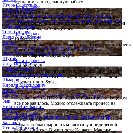
компании за проделанную работу
Игорь Сергеевич
Читать далее....
Старший юрист
13 июля 2026
Гражданское право, интеллектуальная собственность,
Честно признаюсь, вначале меня смутил молодой
сопровождение сделок, правовое сопровождение бизнеса,
возраст корпоративного юриста Толстоноговой Дарьи
судебные споры
Михайловны, которому пре...
Толстоногова
Читать далее....
Дарья Михайловна
19 мая 2026
Юрист
Очень хорошая юридическая фирма. Всё сделали в очень
Гражданское право, жилищное право, сделки с
короткие сроки и чётко. Особенно хочется
недвижимостью, судебные споры
поблагодарить Манука Варта...
Шутов
Читать далее....
Илья Петрович
4 апреля 2026
Старший юрист
Огромная благодарность Мануку Вартаняну и всей
Спортивное и трудовое право
команде Двитекс! Все четко, оперативно и главное-
Шмаров
результативно. &nb...
Кирилл Максимович
Читать далее....
Юрист
24 марта 2026
Гражданское и жилищное право, судебные споры
Подавал иск на ПИК по недостаткам отделки. В целом
Зык
все понравилось. Можно отслеживать процесс на
Никита Николаевич
сайте. Также...
Юрист
Читать далее....
Гражданское право, жилищное право, судебные споры
27 ноября 2025
Балашов
Выражаю благодарность коллективу юридической
Игорь Борисович
фирмы Двитекс. В частности Кашаеву Максиму