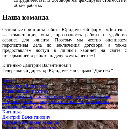
сотрудничества. В договоре мы фиксируем стоимость и
объем работы.
Наша команда
Основные принципы работы Юридической фирмы «Двитекс»
— компетенция, опыт, прозрачность работы и удобство
сервиса для клиента. Поэтому мы честно оцениваем
перспективы дела до заключения договора, а также
предоставляем доступ в личный кабинет на сайте с
информацией о работе по делу всем клиентам!
Кигинько Дмитрий Валентинович
Генеральный директор Юридической фирмы “Двитекс”
Юрист
Генеральный директор
Управляющий партнер
Гражданское право, семейное право, спортивное право,
сопровождение сделок, арбитражные споры, правовое
сопровождение бизнеса
Кигинько
Дмитрий Валентинович
Юрист
Смотреть активные вакансии
Исполнительный директор
Опыт