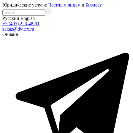
Юридические услуги:
Частным лицам
и
Бизнесу
Русский
English
+7 (495) 223-48-91
zakaz@dvitex.ru
Онлайн