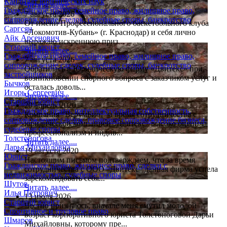
Кандидат юридических наук
Читать далее....
Гражданское право, семейное право, жилищное право,
7 августа 2026
сопровождение сделок, судебные споры, банкротство
От имени Профессионального баскетбольного клуба
Саргсян
«Локомотив-Кубань» (г. Краснодар) и себя лично
Айк Арсенович
выражаю искреннюю приз...
Старший юрист
Читать далее....
Гражданское право, семейное право, жилищное право,
7 августа 2026
сопровождение сделок, судебные споры, банкротство
Обратилась в Юридическую фирму «Двитекс» при
застройщиков
возникновении спорного вопроса с заказчиком услуг и
Бычков
осталась доволь...
Игорь Сергеевич
Читать далее....
Старший юрист
20 апреля 2020
Гражданское право, интеллектуальная собственность,
Компания "ВерумБио" за время сотрудничества с
сопровождение сделок, правовое сопровождение бизнеса,
юридической компанией "Двитекс" высоко оценила
судебные споры
профессионализм и индив...
Толстоногова
Читать далее....
Дарья Михайловна
19 августа 2020
Юрист
Настоящим письмом подтверждаем, что за время
Гражданское право, жилищное право, сделки с
сотрудничества с ООО "Двитекс" данная фирма успела
недвижимостью, судебные споры
зарекомендовать себя...
Шутов
Читать далее....
Илья Петрович
13 июля 2026
Старший юрист
Честно признаюсь, вначале меня смутил молодой
Спортивное и трудовое право
возраст корпоративного юриста Толстоноговой Дарьи
Шмаров
Михайловны, которому пре...