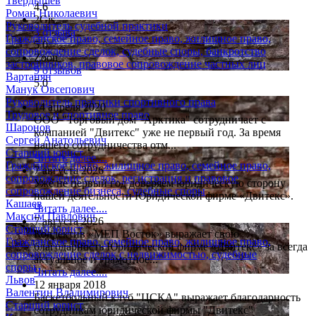
Твердышев
4.6
Роман Николаевич
2Gis
Руководитель судебной практики
3 отзыва
Гражданское право, семейное право, жилищное право,
5.0
сопровождение сделок, судебные споры, банкротство
Zoon
застройщиков, правовое сопровождение частных лиц
9 отзывов
Вартанян
5.0
Манук Овсепович
Руководитель практики спортивного права
14 апреля 2020
Трудовое и спортивное право
ООО "Торговый дом "Арктика" сотрудничает с
Шаронов
компанией "Двитекс" уже не первый год. За время
Сергей Анатольевич
нашего сотрудничества отм...
Старший юрист
Читать далее....
Гражданское право, жилищное право, семейное право,
7 августа 2026
сопровождение сделок, регистрация и правовое
Уже не первый год доверяем юридическую сторону
сопровождение бизнеса, судебные споры
нашей деятельности Юридической фирме «Двитекс».
Кашаев
Читать далее....
Максим Павлович
7 августа 2026
Старший юрист
Коллектив «МЕП Восток» выражает свою
Гражданское право, семейное право, жилищное право,
благодарность Юридической фирме «Двитекс» за всегда
сопровождение сделок с недвижимостью, судебные
актуальное и грамотное...
споры
Читать далее....
Львов
12 января 2018
Валентин Владимирович
Баскетбольный клуб "ЦСКА" выражает благодарность
Старший юрист
сотрудникам юридической фирмы "Двитекс"