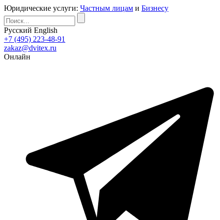
Юридические услуги:
Частным лицам
и
Бизнесу
Русский
English
+7 (495) 223-48-91
zakaz@dvitex.ru
Онлайн