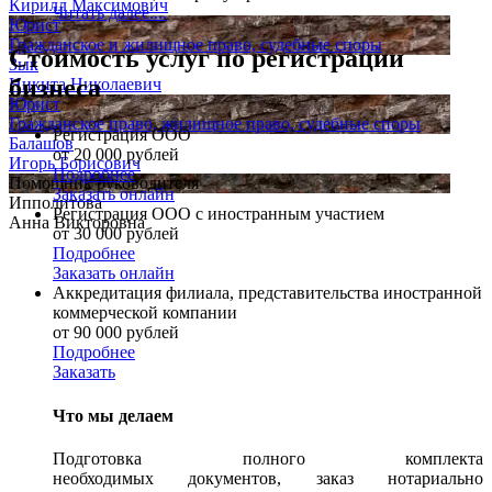
Кирилл Максимович
Читать далее....
Юрист
Гражданское и жилищное право, судебные споры
Стоимость услуг по регистрации
Зык
бизнеса
Никита Николаевич
Юрист
Гражданское право, жилищное право, судебные споры
Регистрация ООО
Балашов
от 20 000 рублей
Игорь Борисович
Подробнее
Помощник руководителя
Заказать онлайн
Ипполитова
Регистрация ООО с иностранным участием
Анна Викторовна
от 30 000 рублей
Подробнее
Заказать онлайн
Аккредитация филиала, представительства иностранной
коммерческой компании
от 90 000 рублей
Подробнее
Заказать
Что мы делаем
Подготовка полного комплекта
необходимых документов, заказ нотариально