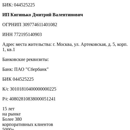
БИК: 044525225
ИП Кигинько Дмитрий Валентинович
ОГРНИП 309774611401082
ИНН 772195140903
Адрес места жительства: г. Москва, ул. Артековская, д. 5, корп.
1, кв.1
Банковские реквизиты:
Банк: ПАО "Сбербанк"
БИК 044525225
К/с 30101810400000000225
Р/с 40802810838000051241
15 лет
на рынке
Более 380
корпоративных клиентов
5000+