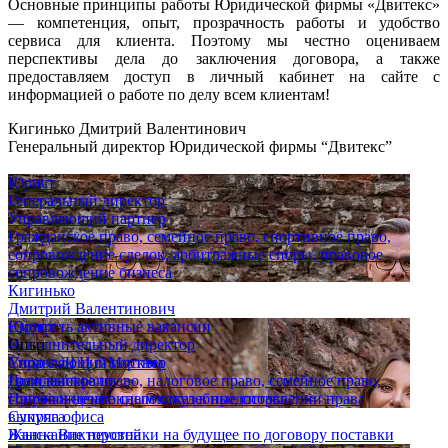
Основные принципы работы Юридической фирмы «Двитекс»
— компетенция, опыт, прозрачность работы и удобство
сервиса для клиента. Поэтому мы честно оцениваем
перспективы дела до заключения договора, а также
предоставляем доступ в личный кабинет на сайте с
информацией о работе по делу всем клиентам!
Кигинько Дмитрий Валентинович
Генеральный директор Юридической фирмы “Двитекс”
Юрист
Генеральный директор
Управляющий партнер
Гражданское право, семейное право, спортивное право,
сопровождение сделок, арбитражные споры, правовое
сопровождение бизнеса
Кигинько
Дмитрий Валентинович
Юрист
Смотреть активные вакансии
Исполнительный директор
Опыт
Управляющий партнер
Спор с ДГИ г. Москвы
Гражданское право, налоговое право, семейное право,
Дело выиграно
сопровождение сделок, судебные споры
Признан незаконным отказ в предоставлении права
Супряга
выкупа офиса
Жанна Викторовна
Взыскание неустойки на будущее по договору поставки