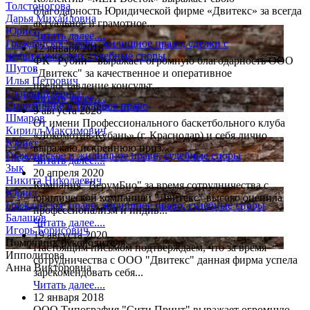
Толстоногова
благодарность Юридической фирме «Двитекс» за всегда
Дарья Михайловна
актуальное и грамотное...
Юрист
Читать далее....
Гражданское право, жилищное право, сделки с
12 января 2018
недвижимостью, судебные споры
ФК "Рубин" выражает огромную благодарность ООО
Шутов
"Двитекс" за качественное и оперативное
Илья Петрович
предоставление консульт...
Старший юрист
Читать далее....
Спортивное и трудовое право
9 августа 2026
Шмаров
От имени Профессионального баскетбольного клуба
Кирилл Максимович
«Локомотив-Кубань» (г. Краснодар) и себя лично
Юрист
выражаю искреннюю приз...
Гражданское и жилищное право, судебные споры
Читать далее....
Зык
20 апреля 2020
Никита Николаевич
Компания "ВерумБио" за время сотрудничества с
Юрист
юридической компанией "Двитекс" высоко оценила
Гражданское право, жилищное право, судебные споры
профессионализм и индив...
Балашов
Читать далее....
Игорь Борисович
19 августа 2020
Помощник руководителя
Настоящим письмом подтверждаем, что за время
Ипполитова
сотрудничества с ООО "Двитекс" данная фирма успела
Анна Викторовна
зарекомендовать себя...
Читать далее....
12 января 2018
ООО Типография "Сити Принт" выражает огромную