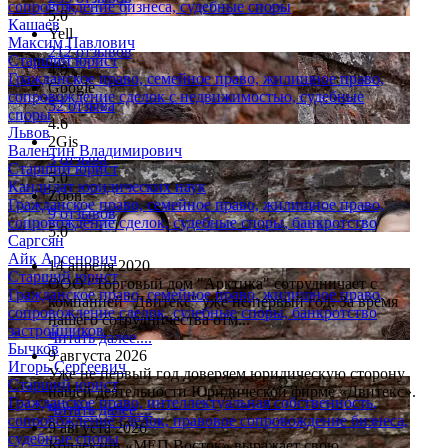
сопровождение бизнеса, судебные споры
5.0
Кашаев
Yell
Максим Павлович
212 отзывов
Старший юрист
4.9
Гражданское право, семейное право, жилищное право,
Google
сопровождение сделок с недвижимостью, судебные
52 отзыва
споры
4.6
Львов
2Gis
Валентин Владимирович
3 отзыва
Старший юрист
5.0
Кандидат юридических наук
Zoon
Гражданское право, семейное право, жилищное право,
9 отзывов
сопровождение сделок, судебные споры, банкротство
5.0
Саргсян
Айк Арсенович
14 апреля 2020
Старший юрист
ООО "Торговый дом "Арктика" сотрудничает с
Гражданское право, семейное право, жилищное право,
компанией "Двитекс" уже не первый год. За время
сопровождение сделок, судебные споры, банкротство
нашего сотрудничества отм...
застройщиков
Читать далее....
Бычков
9 августа 2026
Игорь Сергеевич
Уже не первый год доверяем юридическую сторону
Старший юрист
нашей деятельности Юридической фирме «Двитекс».
Гражданское право, интеллектуальная собственность,
Читать далее....
сопровождение сделок, правовое сопровождение бизнеса,
9 августа 2026
судебные споры
Коллектив «МЕП Восток» выражает свою