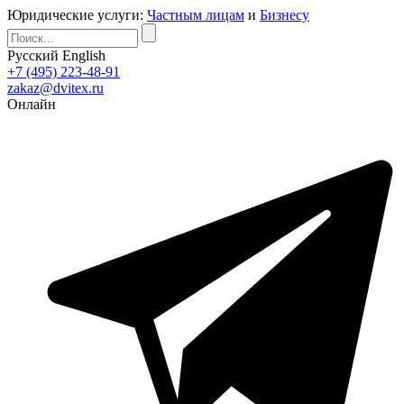
Юридические услуги:
Частным лицам
и
Бизнесу
Русский
English
+7 (495) 223-48-91
zakaz@dvitex.ru
Онлайн