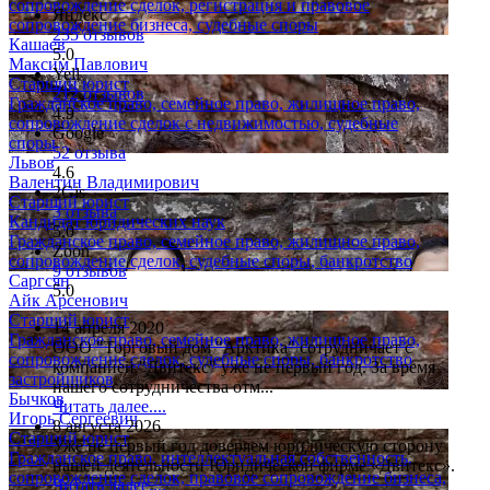
сопровождение сделок, регистрация и правовое
Яндекс
сопровождение бизнеса, судебные споры
235 отзывов
Кашаев
5.0
Максим Павлович
Yell
Старший юрист
212 отзывов
Гражданское право, семейное право, жилищное право,
4.9
сопровождение сделок с недвижимостью, судебные
Google
споры
52 отзыва
Львов
4.6
Валентин Владимирович
2Gis
Старший юрист
3 отзыва
Кандидат юридических наук
5.0
Гражданское право, семейное право, жилищное право,
Zoon
сопровождение сделок, судебные споры, банкротство
9 отзывов
Саргсян
5.0
Айк Арсенович
Старший юрист
14 апреля 2020
Гражданское право, семейное право, жилищное право,
ООО "Торговый дом "Арктика" сотрудничает с
сопровождение сделок, судебные споры, банкротство
компанией "Двитекс" уже не первый год. За время
застройщиков
нашего сотрудничества отм...
Бычков
Читать далее....
Игорь Сергеевич
8 августа 2026
Старший юрист
Уже не первый год доверяем юридическую сторону
Гражданское право, интеллектуальная собственность,
нашей деятельности Юридической фирме «Двитекс».
сопровождение сделок, правовое сопровождение бизнеса,
Читать далее....