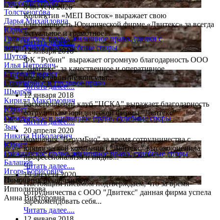
судебные споры
8 августа 2026
Толстоногова
Коллектив «МЕП Восток» выражает свою
Дарья Михайловна
благодарность Юридической фирме «Двитекс» за всегда
Юрист
актуальное и грамотное...
Гражданское право, жилищное право, сделки с
Читать далее....
недвижимостью, судебные споры
12 января 2018
Шутов
ФК "Рубин" выражает огромную благодарность ООО
Илья Петрович
"Двитекс" за качественное и оперативное
Старший юрист
предоставление консульт...
Спортивное и трудовое право
Читать далее....
Шмаров
12 января 2018
Кирилл Максимович
Баскетбольный клуб "ЦСКА" выражает благодарность
Юрист
сотрудникам юридической фирмы "Двитекс"
Гражданское и жилищное право, судебные споры
Читать далее....
Зык
20 апреля 2020
Никита Николаевич
Компания "ВерумБио" за время сотрудничества с
Юрист
юридической компанией "Двитекс" высоко оценила
Гражданское право, жилищное право, судебные споры
профессионализм и индив...
Балашов
Читать далее....
Игорь Борисович
19 августа 2020
Помощник руководителя
Настоящим письмом подтверждаем, что за время
Ипполитова
сотрудничества с ООО "Двитекс" данная фирма успела
Анна Викторовна
зарекомендовать себя...
Читать далее....
12 января 2018