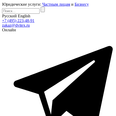
Юридические услуги:
Частным лицам
и
Бизнесу
Русский
English
+7 (495) 223-48-91
zakaz@dvitex.ru
Онлайн