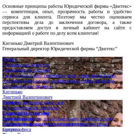
Основные принципы работы Юридической фирмы «Двитекс»
— компетенция, опыт, прозрачность работы и удобство
сервиса для клиента. Поэтому мы честно оцениваем
перспективы дела до заключения договора, а также
предоставляем доступ в личный кабинет на сайте с
информацией о работе по делу всем клиентам!
Кигинько Дмитрий Валентинович
Генеральный директор Юридической фирмы “Двитекс”
Юрист
Генеральный директор
Управляющий партнер
Гражданское право, семейное право, спортивное право,
сопровождение сделок, арбитражные споры, правовое
сопровождение бизнеса
Кигинько
Дмитрий Валентинович
Юрист
Смотреть активные вакансии
Исполнительный директор
Опыт
Управляющий партнер
Спор с ДГИ г. Москвы
Гражданское право, налоговое право, семейное право,
Дело выиграно
сопровождение сделок, судебные споры
Признан незаконным отказ в предоставлении права
Супряга
выкупа офиса