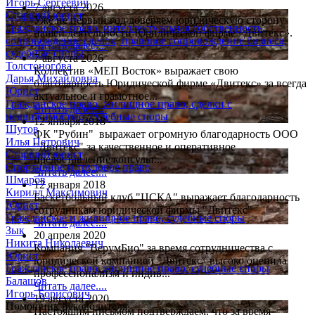
Игорь Сергеевич
7 августа 2026
Старший юрист
Уже не первый год доверяем юридическую сторону
Гражданское право, интеллектуальная собственность,
нашей деятельности Юридической фирме «Двитекс».
сопровождение сделок, правовое сопровождение бизнеса,
Читать далее....
судебные споры
7 августа 2026
Толстоногова
Коллектив «МЕП Восток» выражает свою
Дарья Михайловна
благодарность Юридической фирме «Двитекс» за всегда
Юрист
актуальное и грамотное...
Гражданское право, жилищное право, сделки с
Читать далее....
недвижимостью, судебные споры
12 января 2018
Шутов
ФК "Рубин" выражает огромную благодарность ООО
Илья Петрович
"Двитекс" за качественное и оперативное
Старший юрист
предоставление консульт...
Спортивное и трудовое право
Читать далее....
Шмаров
12 января 2018
Кирилл Максимович
Баскетбольный клуб "ЦСКА" выражает благодарность
Юрист
сотрудникам юридической фирмы "Двитекс"
Гражданское и жилищное право, судебные споры
Читать далее....
Зык
20 апреля 2020
Никита Николаевич
Компания "ВерумБио" за время сотрудничества с
Юрист
юридической компанией "Двитекс" высоко оценила
Гражданское право, жилищное право, судебные споры
профессионализм и индив...
Балашов
Читать далее....
Игорь Борисович
19 августа 2020
Помощник руководителя
Настоящим письмом подтверждаем, что за время