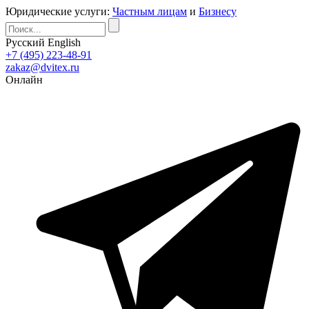
Юридические услуги:
Частным лицам
и
Бизнесу
Русский
English
+7 (495) 223-48-91
zakaz@dvitex.ru
Онлайн