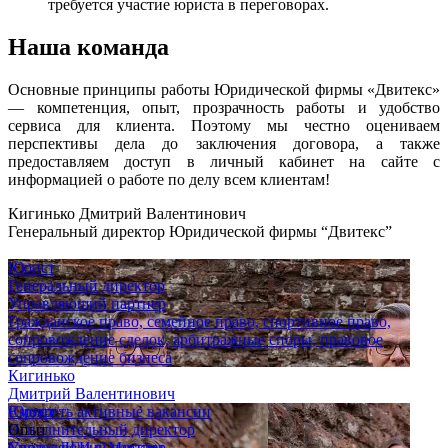
требуется участие юриста в переговорах.
Наша команда
Основные принципы работы Юридической фирмы «Двитекс»
— компетенция, опыт, прозрачность работы и удобство
сервиса для клиента. Поэтому мы честно оцениваем
перспективы дела до заключения договора, а также
предоставляем доступ в личный кабинет на сайте с
информацией о работе по делу всем клиентам!
Кигинько Дмитрий Валентинович
Генеральный директор Юридической фирмы “Двитекс”
Юрист
Генеральный директор
Управляющий партнер
Гражданское право, семейное право, спортивное право,
сопровождение сделок, арбитражные споры, правовое
сопровождение бизнеса
Кигинько
Дмитрий Валентинович
Юрист
Смотреть активные вакансии
Исполнительный директор
Опыт
Управляющий партнер
Спор с ДГИ г. Москвы