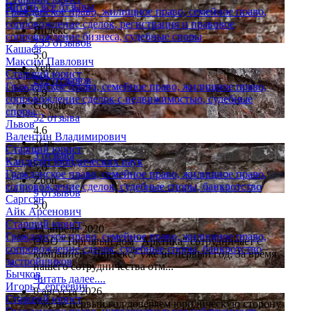
Читать все отзывы
Гражданское право, жилищное право, семейное право,
сопровождение сделок, регистрация и правовое
Яндекс
сопровождение бизнеса, судебные споры
235 отзывов
Кашаев
5.0
Максим Павлович
Yell
Старший юрист
212 отзывов
Гражданское право, семейное право, жилищное право,
4.9
сопровождение сделок с недвижимостью, судебные
Google
споры
52 отзыва
Львов
4.6
Валентин Владимирович
2Gis
Старший юрист
3 отзыва
Кандидат юридических наук
5.0
Гражданское право, семейное право, жилищное право,
Zoon
сопровождение сделок, судебные споры, банкротство
9 отзывов
Саргсян
5.0
Айк Арсенович
Старший юрист
14 апреля 2020
Гражданское право, семейное право, жилищное право,
ООО "Торговый дом "Арктика" сотрудничает с
сопровождение сделок, судебные споры, банкротство
компанией "Двитекс" уже не первый год. За время
застройщиков
нашего сотрудничества отм...
Бычков
Читать далее....
Игорь Сергеевич
8 августа 2026
Старший юрист
Уже не первый год доверяем юридическую сторону