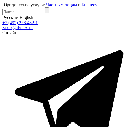
Юридические услуги:
Частным лицам
и
Бизнесу
Русский
English
+7 (495) 223-48-91
zakaz@dvitex.ru
Онлайн