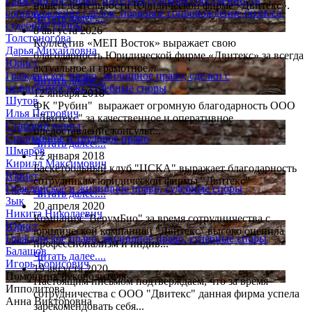
Гражданское право, интеллектуальная собственность,
нашей деятельности Юридической фирме «Двитекс».
сопровождение сделок, правовое сопровождение бизнеса,
Читать далее....
судебные споры
8 августа 2026
Толстоногова
Коллектив «МЕП Восток» выражает свою
Дарья Михайловна
благодарность Юридической фирме «Двитекс» за всегда
Юрист
актуальное и грамотное...
Гражданское право, жилищное право, сделки с
Читать далее....
недвижимостью, судебные споры
12 января 2018
Шутов
ФК "Рубин" выражает огромную благодарность ООО
Илья Петрович
"Двитекс" за качественное и оперативное
Старший юрист
предоставление консульт...
Спортивное и трудовое право
Читать далее....
Шмаров
12 января 2018
Кирилл Максимович
Баскетбольный клуб "ЦСКА" выражает благодарность
Юрист
сотрудникам юридической фирмы "Двитекс"
Гражданское и жилищное право, судебные споры
Читать далее....
Зык
20 апреля 2020
Никита Николаевич
Компания "ВерумБио" за время сотрудничества с
Юрист
юридической компанией "Двитекс" высоко оценила
Гражданское право, жилищное право, судебные споры
профессионализм и индив...
Балашов
Читать далее....
Игорь Борисович
19 августа 2020
Помощник руководителя
Настоящим письмом подтверждаем, что за время
Ипполитова
сотрудничества с ООО "Двитекс" данная фирма успела
Анна Викторовна
зарекомендовать себя...