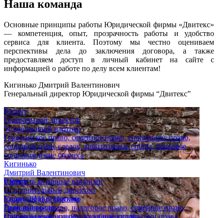
Наша команда
Основные принципы работы Юридической фирмы «Двитекс»
— компетенция, опыт, прозрачность работы и удобство
сервиса для клиента. Поэтому мы честно оцениваем
перспективы дела до заключения договора, а также
предоставляем доступ в личный кабинет на сайте с
информацией о работе по делу всем клиентам!
Кигинько Дмитрий Валентинович
Генеральный директор Юридической фирмы “Двитекс”
Юрист
Генеральный директор
Управляющий партнер
Гражданское право, семейное право, спортивное право,
сопровождение сделок, арбитражные споры, правовое
сопровождение бизнеса
Кигинько
Дмитрий Валентинович
Юрист
Смотреть активные вакансии
Исполнительный директор
Опыт
Управляющий партнер
Спор с ДГИ г. Москвы
Гражданское право, налоговое право, семейное право,
Дело выиграно
сопровождение сделок, судебные споры
Признан незаконным отказ в предоставлении права